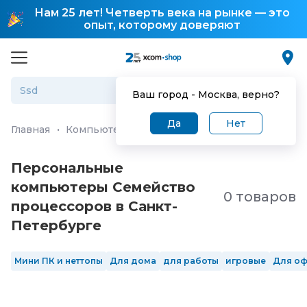
Нам 25 лет! Четверть века на рынке — это
опыт, которому доверяют
Ваш город -
Москва
, верно?
Да
Нет
Главная
·
Компьютеры и ноутбуки
·
Персональные ко
Персональные
компьютеры Семейство
0 товаров
процессоров в Санкт-
Петербургe
Мини ПК и неттопы
Для дома
для работы
игровые
Для о