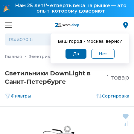
Нам 25 лет! Четверть века на рынке — это
опыт, которому доверяют
Ваш город -
Москва
, верно?
Да
Нет
Главная
·
Электрика и системы электропитания
·
Свет
Светильники DownLight в
1 товар
Санкт-Петербургe
Фильтры
Сортировка