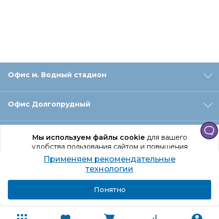
Офис м. Водный стадион
Офис Долгопрудный
Офис Санкт‑Петербург
Мы используем файлы cookie
для вашего
удобства пользования сайтом и повышения
качества рекомендаций.
Применяем рекомендательные
Оформление заказа
Продолжая использование сайта, вы даете
технологии
согласие на обработку персональных данных
Подробнее
Я согласен
Понятно
Отдел доставки