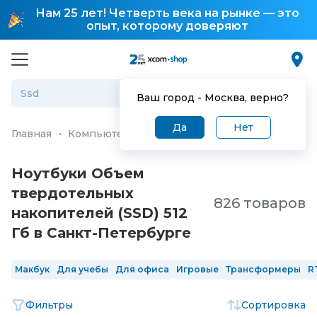
Нам 25 лет! Четверть века на рынке — это
опыт, которому доверяют
Ваш город -
Москва
, верно?
Да
Нет
Главная
·
Компьютеры и ноутбуки
·
Ноутбуки
Ноутбуки Объем
твердотельных
826 товаров
накопителей (SSD) 512
Гб в Санкт-Петербургe
Макбук
Для учебы
Для офиса
Игровые
Трансформеры
R
Фильтры
Сортировка