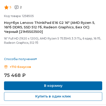
5
2
Код товара: 1258505
Ноутбук Lenovo ThinkPad E16 G2 16" (AMD Ryzen 5,
16Гб DDR5, SSD 512 Гб, Radeon Graphics, Без ОС)
Черный [21M5S0J500]
16" Full HD (1920 x 1200), AMD Ryzen 5 7535HS 3.3 ГГц, 6 ядер, 16 Гб,
Radeon Graphics, 512 Гб
Способы получения
+710 бонусов
75 468
₽
В корзину
Купить в один клик