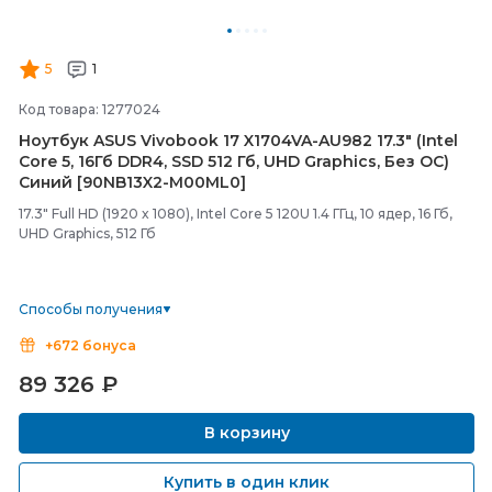
5
1
Код товара: 1277024
Ноутбук ASUS Vivobook 17 X1704VA-
AU982 17.3" (Intel
Core 5, 16Гб DDR4, SSD 512 Гб, UHD Graphics, Без ОС)
Синий [90NB13X2-
M00ML0]
17.3" Full HD (1920 x 1080), Intel Core 5 120U 1.4 ГГц, 10 ядер, 16 Гб,
UHD Graphics, 512 Гб
Способы получения
+672 бонуса
89 326
₽
В корзину
Купить в один клик