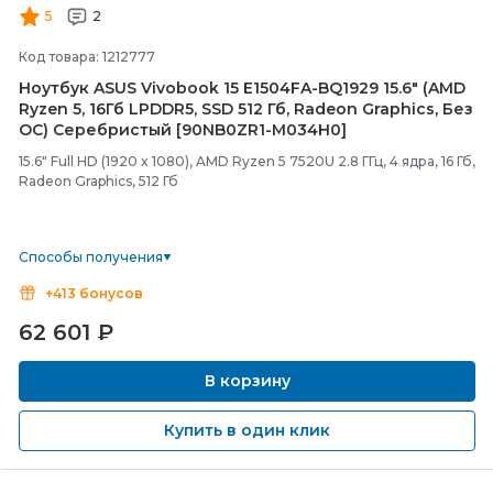
5
2
Код товара: 1212777
Ноутбук ASUS Vivobook 15 E1504FA-
BQ1929 15.6" (AMD
Ryzen 5, 16Гб LPDDR5, SSD 512 Гб, Radeon Graphics, Без
ОС) Серебристый [90NB0ZR1-
M034H0]
15.6" Full HD (1920 x 1080), AMD Ryzen 5 7520U 2.8 ГГц, 4 ядра, 16 Гб,
Radeon Graphics, 512 Гб
Способы получения
+413 бонусов
62 601
₽
В корзину
Купить в один клик