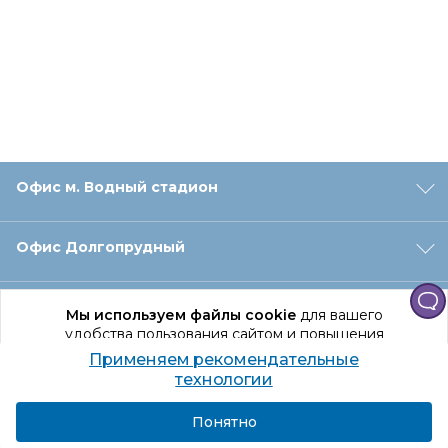
Офис м. Водный стадион
Офис Долгопрудный
Офис Санкт‑Петербург
Мы используем файлы cookie
для вашего
удобства пользования сайтом и повышения
качества рекомендаций.
Применяем рекомендательные
Оформление заказа
Продолжая использование сайта, вы даете
технологии
согласие на обработку персональных данных
Подробнее
Я согласен
Понятно
Отдел доставки