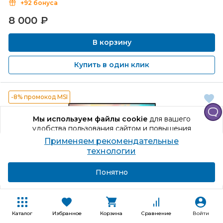
+92 бонуса
8 000
₽
В корзину
Купить в один клик
-8% промокод MSI
Мы используем файлы cookie
для вашего
удобства пользования сайтом и повышения
качества рекомендаций.
Применяем рекомендательные
Продолжая использование сайта, вы даете
технологии
согласие на обработку персональных данных
Подробнее
Я согласен
Понятно
4
1
Каталог
Избранное
Корзина
Сравнение
Войти