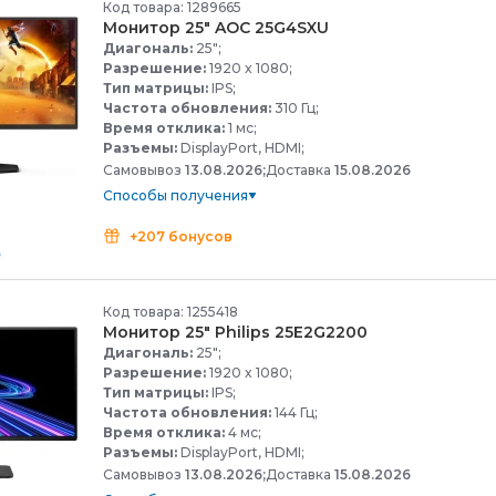
Код товара: 1289665
Монитор 25" AOC 25G4SXU
Диагональ:
25";
Разрешение:
1920 x 1080;
Тип матрицы:
IPS;
Частота обновления:
310 Гц;
Время отклика:
1 мс;
Разъемы:
DisplayPort, HDMI;
Самовывоз
13.08.2026;
Доставка
15.08.2026
Способы получения
+207 бонусов
Код товара: 1255418
Монитор 25" Philips 25E2G2200
Диагональ:
25";
Разрешение:
1920 x 1080;
Тип матрицы:
IPS;
Частота обновления:
144 Гц;
Время отклика:
4 мс;
Разъемы:
DisplayPort, HDMI;
Самовывоз
13.08.2026;
Доставка
15.08.2026