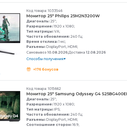
Код товара: 1033546
Монитор 25" Philips 25M2N3200W
Диагональ:
25";
Разрешение:
1920 x 1080;
Тип матрицы:
VA;
Частота обновления:
240 Гц;
Время отклика:
1 мс;
Разъемы:
DisplayPort, HDMI;
Самовывоз
10.08.2026;
Доставка
12.08.2026
Способы получения
+176 бонусов
Код товара: 1015662
Монитор 25" Samsung Odyssey G4 S25BG400E
Диагональ:
25";
Разрешение:
1920 x 1080;
Тип матрицы:
IPS;
Частота обновления:
240 Гц;
Разъемы:
DisplayPort, HDMI;
Соотношение сторон:
16:9;