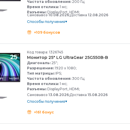
Частота обновления:
200 Гц;
Время отклика:
1 мс;
Разъемы:
DisplayPort, HDMI;
Самовывоз
10.08.2026;
Доставка
12.08.2026
Способы получения
+109 бонусов
Код товара: 1326745
Монитор 25" LG UltraGear 25G550B-
B
Диагональ:
25";
Разрешение:
1920 x 1080;
Тип матрицы:
IPS;
Частота обновления:
300 Гц;
Время отклика:
1 мс;
Разъемы:
DisplayPort, HDMI;
Самовывоз
13.08.2026;
Доставка
15.08.2026
Способы получения
+161 бонус