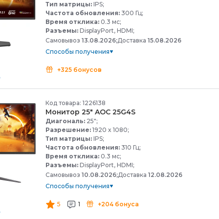
Тип матрицы:
IPS;
Частота обновления:
300 Гц;
Время отклика:
0.3 мс;
Разъемы:
DisplayPort, HDMI;
Самовывоз
13.08.2026;
Доставка
15.08.2026
Способы получения
+325 бонусов
Код товара: 1226138
Монитор 25" AOC 25G4S
Диагональ:
25";
Разрешение:
1920 x 1080;
Тип матрицы:
IPS;
Частота обновления:
310 Гц;
Время отклика:
0.3 мс;
Разъемы:
DisplayPort, HDMI;
Самовывоз
10.08.2026;
Доставка
12.08.2026
Способы получения
5
1
+204 бонуса