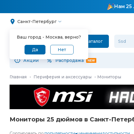
Нам 25 
Санкт-Петербург
Ваш город -
Москва
, верно?
Каталог
Да
Нет
Акции
Распродажа
Главная
·
Периферия и аксессуары
·
Мониторы
Мониторы 25 дюймов в Санкт-Петер
Сортировать по:
популярности
цене
имени
доступности