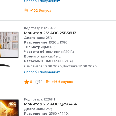
Способы получения
+102 бонуса
Код товара: 1255417
Монитор 25" AOC 25B36H3
Диагональ:
25";
Разрешение:
1920 x 1080;
Тип матрицы:
IPS;
Частота обновления:
120 Гц;
Время отклика:
4 мс;
Разъемы:
HDMI, D-SUB (VGA);
Самовывоз
10.08.2026;
Доставка
12.08.2026
Способы получения
5
1
+95 бонусов
Код товара: 1226141
Монитор 25" AOC Q25G4SR
Диагональ:
25";
Разрешение:
2560 x 1440;