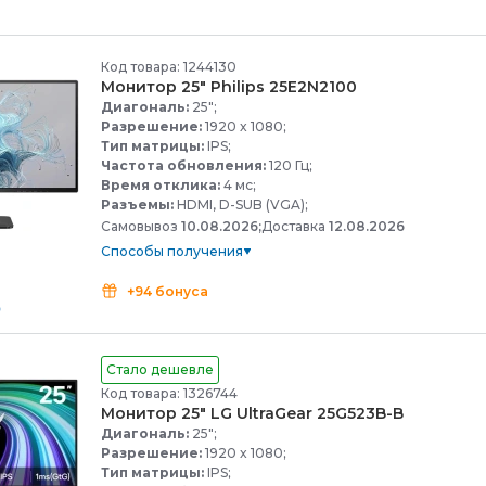
Код товара: 1244130
Монитор 25" Philips 25E2N2100
Диагональ:
25";
Разрешение:
1920 x 1080;
Тип матрицы:
IPS;
Частота обновления:
120 Гц;
Время отклика:
4 мс;
Разъемы:
HDMI, D-SUB (VGA);
Самовывоз
10.08.2026;
Доставка
12.08.2026
Способы получения
+94 бонуса
Стало дешевле
Код товара: 1326744
Монитор 25" LG UltraGear 25G523B-
B
Диагональ:
25";
Разрешение:
1920 x 1080;
Тип матрицы:
IPS;