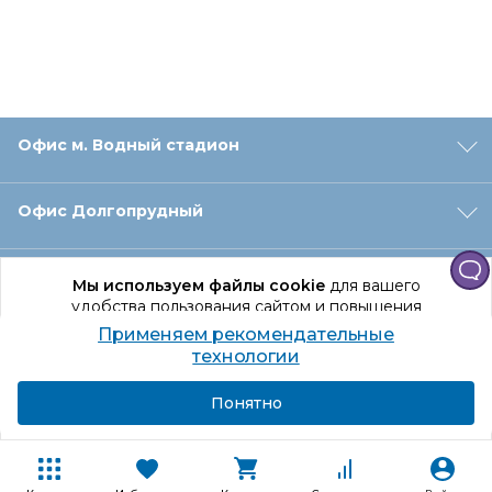
Офис м. Водный стадион
Офис Долгопрудный
Офис Санкт‑Петербург
Мы используем файлы cookie
для вашего
удобства пользования сайтом и повышения
качества рекомендаций.
Применяем рекомендательные
Оформление заказа
Продолжая использование сайта, вы даете
технологии
согласие на обработку персональных данных
Подробнее
Я согласен
Понятно
Отдел доставки
Покупателям