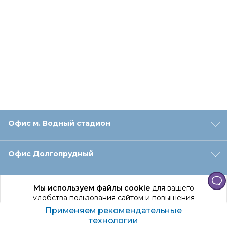
Офис м. Водный стадион
Офис Долгопрудный
Офис Санкт‑Петербург
Мы используем файлы cookie
для вашего
удобства пользования сайтом и повышения
качества рекомендаций.
Применяем рекомендательные
Оформление заказа
Продолжая использование сайта, вы даете
технологии
согласие на обработку персональных данных