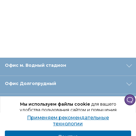
Офис м. Водный стадион
Офис Долгопрудный
Офис Санкт‑Петербург
Мы используем файлы cookie
для вашего
удобства пользования сайтом и повышения
качества рекомендаций.
Применяем рекомендательные
Оформление заказа
Продолжая использование сайта, вы даете
технологии
согласие на обработку персональных данных