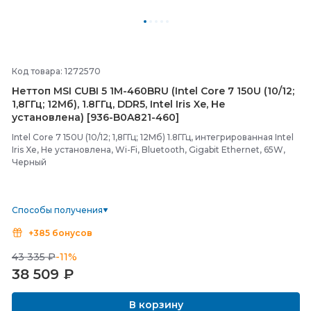
Код товара: 1272570
Неттоп MSI CUBI 5 1M-
460BRU (Intel Core 7 150U (10/
12;
1,8ГГц; 12Мб), 1.8ГГц, DDR5, Intel Iris Xe, Не
установлена) [936-
B0A821-
460]
Intel Core 7 150U (10/12; 1,8ГГц; 12Мб) 1.8ГГц, интегрированная Intel
Iris Xe, Не установлена, Wi-Fi, Bluetooth, Gigabit Ethernet, 65W,
Черный
Способы получения
+385 бонусов
43 335 ₽
-11%
38 509
₽
В корзину