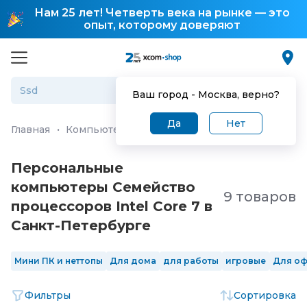
Нам 25 лет! Четверть века на рынке — это
опыт, которому доверяют
Ваш город -
Москва
, верно?
Да
Нет
Главная
·
Компьютеры и ноутбуки
·
Персональные ко
Персональные
компьютеры Семейство
9 товаров
процессоров Intel Core 7 в
Санкт-Петербургe
Мини ПК и неттопы
Для дома
для работы
игровые
Для о
Фильтры
Сортировка