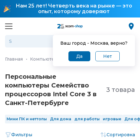
Нам 25 лет! Четверть века на рынке — это
опыт, которому доверяют
Ваш город -
Москва
, верно?
Да
Нет
Главная
·
Компьютеры и ноутбуки
·
Персональные ко
Персональные
компьютеры Семейство
3 товара
процессоров Intel Core 3 в
Санкт-Петербургe
Мини ПК и неттопы
Для дома
для работы
игровые
Для о
Фильтры
Сортировка