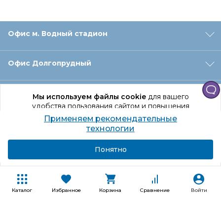
Офис м. Водный стадион
Офис Долгопрудный
Офис Санкт‑Петербург
Мы используем файлы cookie
для вашего
удобства пользования сайтом и повышения
качества рекомендаций.
Применяем рекомендательные
Оформление заказа
Продолжая использование сайта, вы даете
технологии
согласие на обработку персональных данных
Подробнее
Я согласен
Понятно
Отдел доставки
Покупателям
Каталог
Избранное
Корзина
Сравнение
Войти