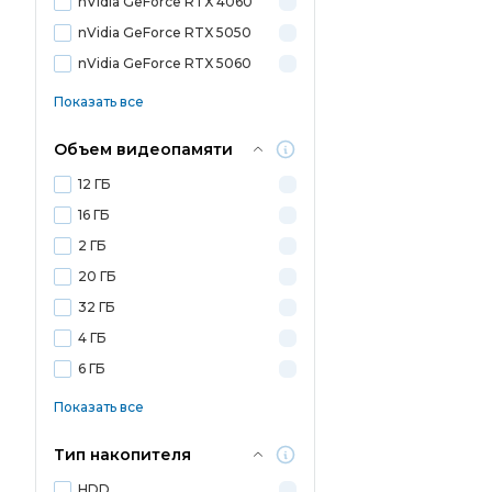
nVidia GeForce RTX 4060
nVidia GeForce RTX 5050
nVidia GeForce RTX 5060
Показать все
Объем видеопамяти
12 ГБ
16 ГБ
2 ГБ
20 ГБ
32 ГБ
4 ГБ
6 ГБ
Показать все
Тип накопителя
HDD