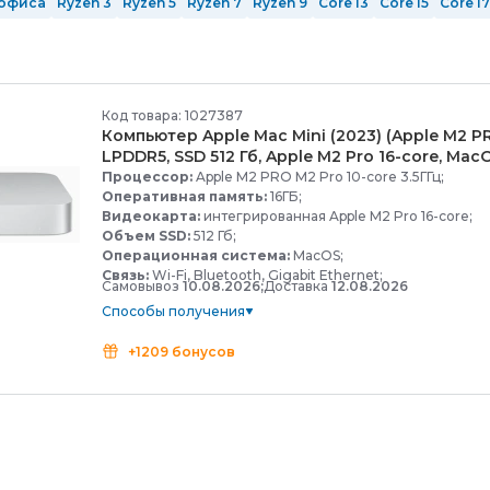
офиса
Ryzen 3
Ryzen 5
Ryzen 7
Ryzen 9
Core i3
Core i5
Core i7
12 ядер
14 ядер
16 ядер
24 ядра
ОЗУ 8 Гб
ОЗУ 16 гб
ОЗУ 32 Гб
Ti
nVidia GeForce RTX 5060 Ti
с GeForce RTX 5070 Ti
с GeForce 
Mid-Tower
Full-Tower
Белые
Черные
Серые
Код товара: 1027387
Компьютер Apple Mac Mini (2023) (Apple M2 P
LPDDR5, SSD 512 Гб, Apple M2 Pro 16-
core, Mac
Процессор:
Apple M2 PRO M2 Pro 10-core 3.5ГГц;
Оперативная память:
16ГБ;
Видеокарта:
интегрированная Apple M2 Pro 16-core;
Объем SSD:
512 Гб;
Операционная система:
MacOS;
Связь:
Wi-Fi, Bluetooth, Gigabit Ethernet;
Самовывоз
10.08.2026;
Доставка
12.08.2026
Способы получения
+1209 бонусов