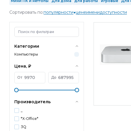
Мини ПК и неттопы
Для дома
для работы
игровые
Для 
Intel Core Ultra 9
2 ядра
4 ядра
6 ядер
8 ядер
10 ядер
Сортировать по:
популярности
цене
имени
доступности
1 Тб SSD
2 Тб SSD
с GeForce RTX 3050
с GeForce RTX 3060 
в реестре Минпромторга
произведенные в РФ
Mini-Tower
Категории
Компьютеры
Цена, ₽
От
До
Производитель
_
*X-Office*
3Q