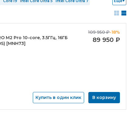
Core i9
Intel Core Ultra 5
Intel Core Ultra 7
Еще
ОЗУ 64 Гб
SSD 128 Гб
SSD 256 Гб
SSD 512 Гб
RTX 5080
Windows 10 Home
Windows 11
Без ОС
109 950
₽
-18%
RO M2 Pro 10-
core, 3.5ГГц, 16ГБ
89 950
₽
OS) [MNH73]
Купить в один клик
В корзину