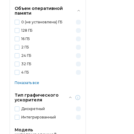
Объем оперативной
памяти
0 (не установлена) ГБ
128 ГБ
16 ГБ
2 ГБ
24 ГБ
32 ГБ
4 ГБ
Показать все
Тип графического
ускорителя
Дискретный
Интегрированный
Модель