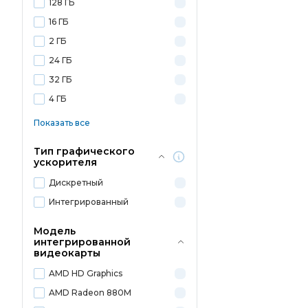
128 ГБ
16 ГБ
2 ГБ
24 ГБ
32 ГБ
4 ГБ
Показать все
Тип графического
ускорителя
Дискретный
Интегрированный
Модель
интегрированной
видеокарты
AMD HD Graphics
AMD Radeon 880M