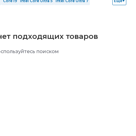
Core i9
Intel Core Ultra 5
Intel Core Ultra 7
Еще
ОЗУ 64 Гб
SSD 128 Гб
SSD 256 Гб
SSD 512 Гб
RTX 5080
Windows 10 Home
Windows 11
Без ОС
нет подходящих товаров
спользуйтесь поиском