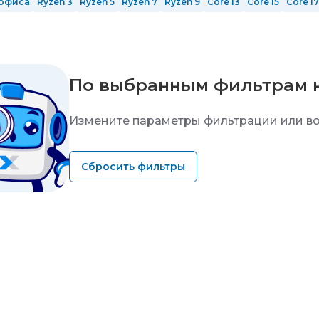
офиса
Ryzen 3
Ryzen 5
Ryzen 7
Ryzen 9
Core i3
Core i5
Core i7
12 ядер
14 ядер
16 ядер
24 ядра
ОЗУ 8 Гб
ОЗУ 16 гб
ОЗУ 32 Гб
Ti
nVidia GeForce RTX 5060 Ti
с GeForce RTX 5070 Ti
с GeForce 
Mid-Tower
Full-Tower
Белые
Черные
Серые
По выбранным фильтрам 
Измените параметры фильтрации или во
Сбросить фильтры