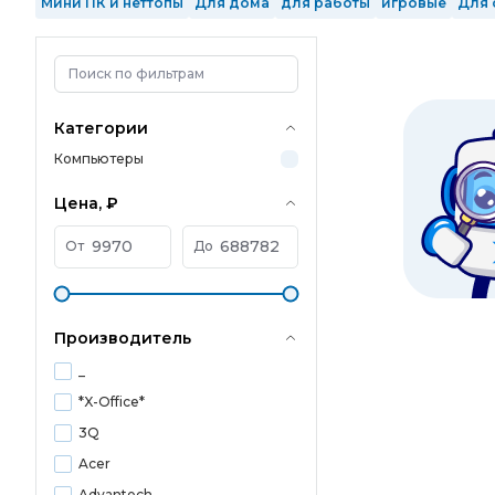
Мини ПК и неттопы
Для дома
для работы
игровые
Для 
Intel Core Ultra 9
2 ядра
4 ядра
6 ядер
8 ядер
10 ядер
1 Тб SSD
2 Тб SSD
с GeForce RTX 3050
с GeForce RTX 3060 
в реестре Минпромторга
произведенные в РФ
Mini-Tower
Категории
Компьютеры
Цена, ₽
От
До
Производитель
_
*X-Office*
3Q
Acer
Advantech