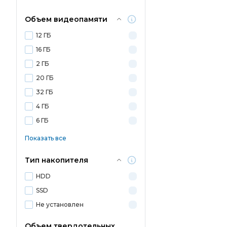
Объем видеопамяти
12 ГБ
16 ГБ
2 ГБ
20 ГБ
32 ГБ
4 ГБ
6 ГБ
Показать все
Тип накопителя
HDD
SSD
Не установлен
Объем твердотельных