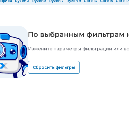
офиса
Ryzen 3
Ryzen 5
Ryzen 7
Ryzen 9
Core i3
Core i5
Core i7
12 ядер
14 ядер
16 ядер
24 ядра
ОЗУ 8 Гб
ОЗУ 16 гб
ОЗУ 32 Гб
RTX 3060 Ti
с GeForce RTX 4070 SUPER
с GeForce RTX 4070 Ti S
me
Windows 10 Pro
Windows 11
Без ОС
в реестре Минпромторг
По выбранным фильтрам 
Измените параметры фильтрации или во
Сбросить фильтры