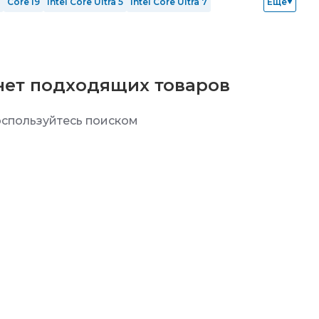
Core i9
Intel Core Ultra 5
Intel Core Ultra 7
Еще
ОЗУ 64 Гб
SSD 128 Гб
SSD 256 Гб
SSD 512 Гб
UPER
nVidia GeForce RTX 5060 Ti
а
произведенные в РФ
Mini-Tower
Mid-Tower
нет подходящих товаров
спользуйтесь поиском