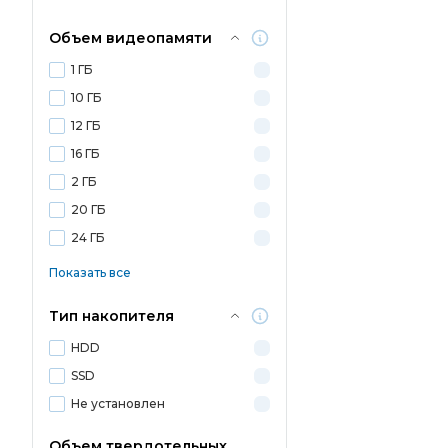
Объем видеопамяти
1 ГБ
10 ГБ
12 ГБ
16 ГБ
2 ГБ
20 ГБ
24 ГБ
Показать все
Тип накопителя
HDD
SSD
Не установлен
Объем твердотельных