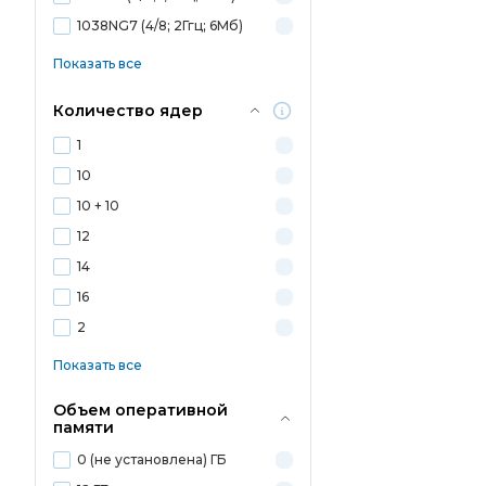
1038NG7 (4/8; 2Ггц; 6Мб)
Показать все
Количество ядер
1
10
10 + 10
12
14
16
2
Показать все
Объем оперативной
памяти
0 (не установлена) ГБ