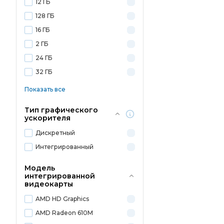
12 ГБ
128 ГБ
16 ГБ
2 ГБ
24 ГБ
32 ГБ
Показать все
Тип графического
ускорителя
Дискретный
Интегрированный
Модель
интегрированной
видеокарты
AMD HD Graphics
AMD Radeon 610M