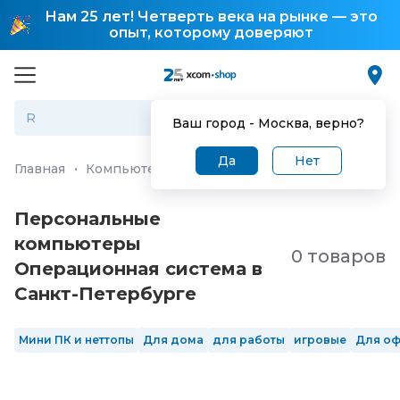
Нам 25 лет! Четверть века на рынке — это
опыт, которому доверяют
Ваш город -
Москва
, верно?
Да
Нет
Главная
·
Компьютеры и ноутбуки
·
Персональные ко
Персональные
компьютеры
0 товаров
Операционная система в
Санкт-Петербургe
Мини ПК и неттопы
Для дома
для работы
игровые
Для о