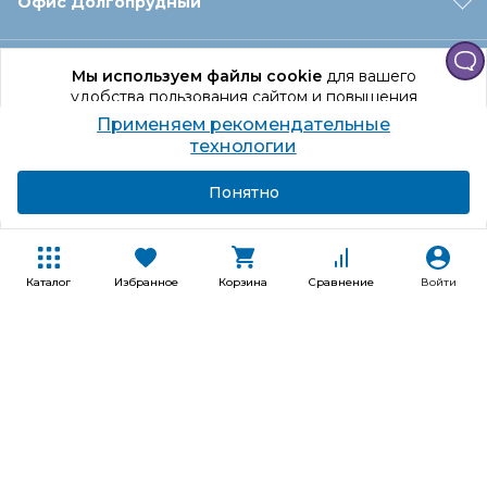
Офис Долгопрудный
Офис Санкт‑Петербург
Мы используем файлы cookie
для вашего
удобства пользования сайтом и повышения
качества рекомендаций.
Применяем рекомендательные
Оформление заказа
Продолжая использование сайта, вы даете
технологии
согласие на обработку персональных данных
Подробнее
Я согласен
Понятно
Отдел доставки
Покупателям
Каталог
Избранное
Корзина
Сравнение
Войти