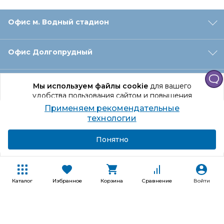
Офис м. Водный стадион
Офис Долгопрудный
Офис Санкт‑Петербург
Мы используем файлы cookie
для вашего
удобства пользования сайтом и повышения
качества рекомендаций.
Применяем рекомендательные
Оформление заказа
Продолжая использование сайта, вы даете
технологии
согласие на обработку персональных данных
Подробнее
Я согласен
Понятно
Отдел доставки
Покупателям
Каталог
Избранное
Корзина
Сравнение
Войти