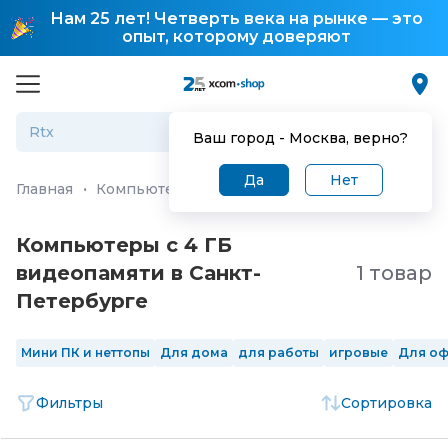
Нам 25 лет! Четверть века на рынке — это
опыт, которому доверяют
Ваш город -
Москва
, верно?
Да
Нет
Главная
·
Компьютеры и ноутбуки
·
Персональные ко
Компьютеры с 4 ГБ
видеопамяти в Санкт-
1 товар
Петербургe
Мини ПК и неттопы
Для дома
для работы
игровые
Для о
Фильтры
Сортировка