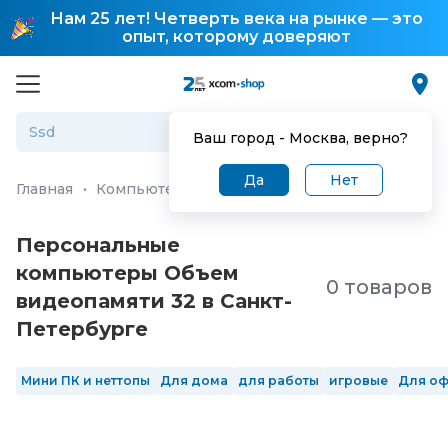
Нам 25 лет! Четверть века на рынке — это
опыт, которому доверяют
Ваш город -
Москва
, верно?
Да
Нет
Главная
·
Компьютеры и ноутбуки
·
Персональные ко
Персональные
компьютеры Объем
0 товаров
видеопамяти 32 в Санкт-
Петербургe
Мини ПК и неттопы
Для дома
для работы
игровые
Для о