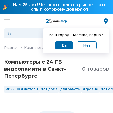
Нам 25 лет! Четверть века на рынке — это
опыт, которому доверяют
Ваш город -
Москва
, верно?
Да
Нет
Главная
·
Компьютеры и ноутбуки
·
Персональные ко
Компьютеры с 24 ГБ
видеопамяти в Санкт-
0 товаров
Петербургe
Мини ПК и неттопы
Для дома
для работы
игровые
Для о