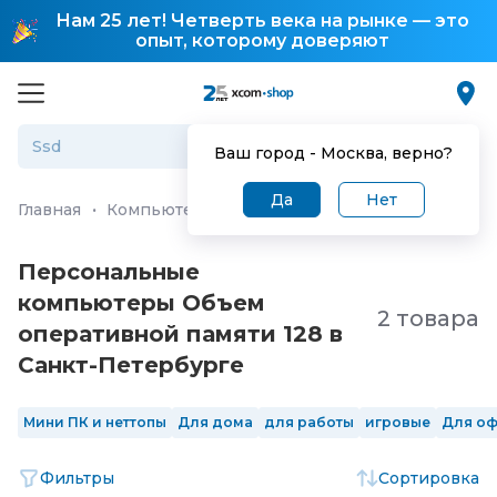
Нам 25 лет! Четверть века на рынке — это
опыт, которому доверяют
Ваш город -
Москва
, верно?
Да
Нет
Главная
·
Компьютеры и ноутбуки
·
Персональные ко
Персональные
компьютеры Объем
2 товара
оперативной памяти 128 в
Санкт-Петербургe
Мини ПК и неттопы
Для дома
для работы
игровые
Для о
Фильтры
Сортировка