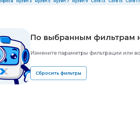
офиса
Ryzen 3
Ryzen 5
Ryzen 7
Ryzen 9
Core i3
Core i5
Core i7
12 ядер
14 ядер
16 ядер
24 ядра
ОЗУ 8 Гб
ОЗУ 16 гб
ОЗУ 32 Гб
Ti
nVidia GeForce RTX 5060 Ti
с GeForce RTX 5070 Ti
с GeForce 
Mid-Tower
Full-Tower
Белые
Черные
Серые
По выбранным фильтрам 
Измените параметры фильтрации или во
Сбросить фильтры