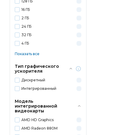
128 ГБ
16 ГБ
2 ГБ
24 ГБ
32 ГБ
4 ГБ
Показать все
Тип графического
ускорителя
Дискретный
Интегрированный
Модель
интегрированной
видеокарты
AMD HD Graphics
AMD Radeon 880M