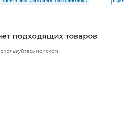
Core i9
Intel Core Ultra 5
Intel Core Ultra 7
Еще
ОЗУ 64 Гб
SSD 128 Гб
SSD 256 Гб
SSD 512 Гб
RTX 5080
Windows 10 Home
Windows 11
Без ОС
нет подходящих товаров
спользуйтесь поиском