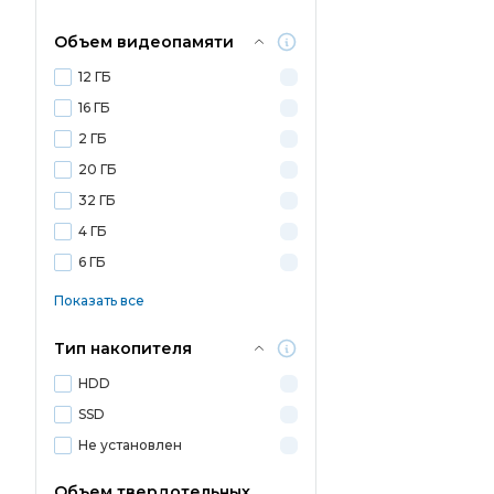
Объем видеопамяти
12 ГБ
16 ГБ
2 ГБ
20 ГБ
32 ГБ
4 ГБ
6 ГБ
Показать все
Тип накопителя
HDD
SSD
Не установлен
Объем твердотельных