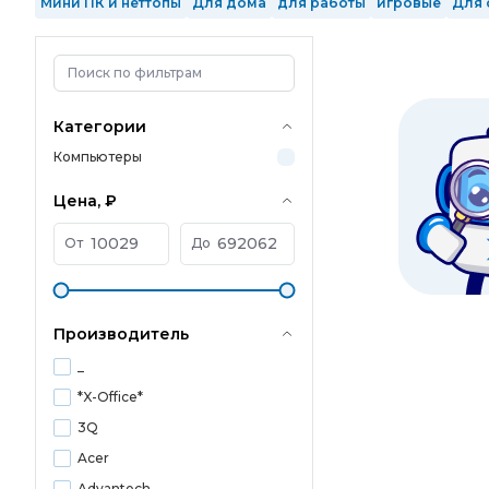
Мини ПК и неттопы
Для дома
для работы
игровые
Для 
Intel Core Ultra 9
2 ядра
4 ядра
6 ядер
8 ядер
10 ядер
1 Тб SSD
2 Тб SSD
с GeForce RTX 3050
с GeForce RTX 3060 
в реестре Минпромторга
произведенные в РФ
Mini-Tower
Категории
Компьютеры
Цена, ₽
От
До
Производитель
_
*X-Office*
3Q
Acer
Advantech