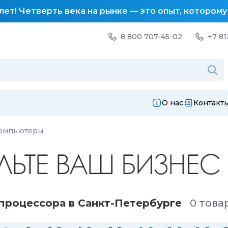
лет! Четверть века на рынке — это опыт, котором
8 800 707-45-02
+7 81
О нас
Контакт
компьютеры
роцессора в Санкт-Петербургe
0 това