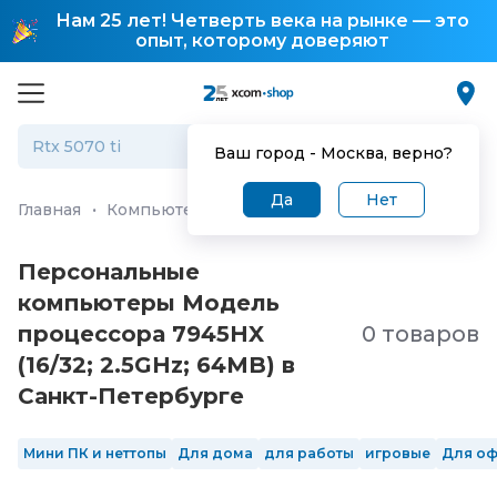
Нам 25 лет! Четверть века на рынке — это
опыт, которому доверяют
Ваш город -
Москва
, верно?
Да
Нет
Главная
·
Компьютеры и ноутбуки
·
Персональные ко
Персональные
компьютеры Модель
процессора 7945HX
0 товаров
(16/32; 2.5GHz; 64MB) в
Санкт-Петербургe
Мини ПК и неттопы
Для дома
для работы
игровые
Для о