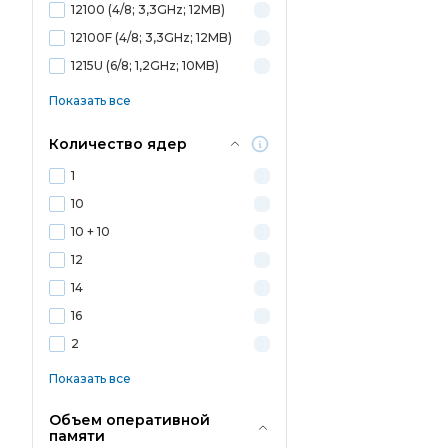
12100 (4/8; 3,3GHz; 12MB)
12100F (4/8; 3,3GHz; 12MB)
1215U (6/8; 1,2GHz; 10MB)
Показать все
Количество ядер
1
10
10 + 10
12
14
16
2
Показать все
Объем оперативной
памяти