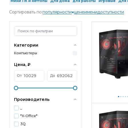
Мини ПК и неттопы
Для дома
для работы
игровые
Для 
Intel Core Ultra 9
2 ядра
4 ядра
6 ядер
8 ядер
10 ядер
Сортировать по:
популярности
цене
имени
доступности
1 Тб SSD
2 Тб SSD
с GeForce RTX 3050
с GeForce RTX 3060 
в реестре Минпромторга
произведенные в РФ
Mini-Tower
Категории
Компьютеры
Цена, ₽
От
До
Производитель
_
*X-Office*
3Q