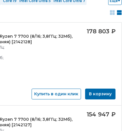
Core i9
Intel Core Ultra 5
Intel Core Ultra 7
Еще
ОЗУ 64 Гб
SSD 128 Гб
SSD 256 Гб
SSD 512 Гб
RTX 5080
Windows 10 Home
Windows 11
Без ОС
178 803
₽
yzen 7 7700 (8/
16; 3,8ГГц; 32Мб),
няя) [2142128]
Гц;
б;
Купить в один клик
В корзину
154 947
₽
yzen 7 7700 (8/
16; 3,8ГГц; 32Мб),
няя) [2142127]
Гц;