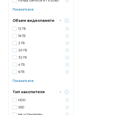
nVidia GeForce RTX 5060
Показать все
Объем видеопамяти
12 ГБ
16 ГБ
2 ГБ
20 ГБ
32 ГБ
4 ГБ
6 ГБ
Показать все
Тип накопителя
HDD
SSD
Не установлен