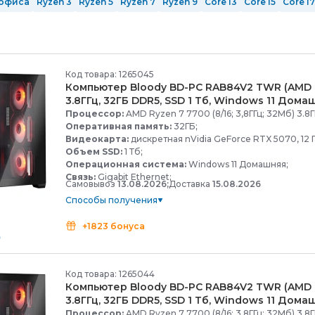
офиса
Ryzen 3
Ryzen 5
Ryzen 7
Ryzen 9
Core i3
Core i5
Core i7
12 ядер
14 ядер
16 ядер
24 ядра
ОЗУ 8 Гб
ОЗУ 16 гб
ОЗУ 32 Гб
Ti
nVidia GeForce RTX 5060 Ti
с GeForce RTX 5070 Ti
с GeForce 
Mid-Tower
Full-Tower
Белые
Черные
Серые
Код товара: 1265045
Компьютер Bloody BD-
PC RAB84V2 TWR (AMD R
3.8ГГц, 32ГБ DDR5, SSD 1 Тб, Windows 11 Домаш
Процессор:
AMD Ryzen 7 7700 (8/16; 3,8ГГц; 32Мб) 3.8Г
Оперативная память:
32ГБ;
Видеокарта:
дискретная nVidia GeForce RTX 5070, 12 Г
Объем SSD:
1 Тб;
Операционная система:
Windows 11 Домашняя;
Связь:
Gigabit Ethernet;
Самовывоз
13.08.2026;
Доставка
15.08.2026
Способы получения
+1823 бонуса
Код товара: 1265044
Компьютер Bloody BD-
PC RAB84V2 TWR (AMD R
3.8ГГц, 32ГБ DDR5, SSD 1 Тб, Windows 11 Домаш
Процессор:
AMD Ryzen 7 7700 (8/16; 3,8ГГц; 32Мб) 3.8Г