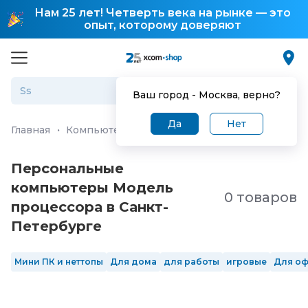
Нам 25 лет! Четверть века на рынке — это
опыт, которому доверяют
Ваш город -
Москва
, верно?
Да
Нет
Главная
·
Компьютеры и ноутбуки
·
Персональные ко
Персональные
компьютеры Модель
0 товаров
процессора в Санкт-
Петербургe
Мини ПК и неттопы
Для дома
для работы
игровые
Для о