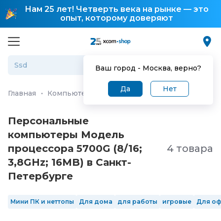
Нам 25 лет! Четверть века на рынке — это
опыт, которому доверяют
Ваш город -
Москва
, верно?
Да
Нет
Главная
·
Компьютеры и ноутбуки
·
Персональные ко
Персональные
компьютеры Модель
процессора 5700G (8/16;
4 товара
3,8GHz; 16MB) в Санкт-
Петербургe
Мини ПК и неттопы
Для дома
для работы
игровые
Для о