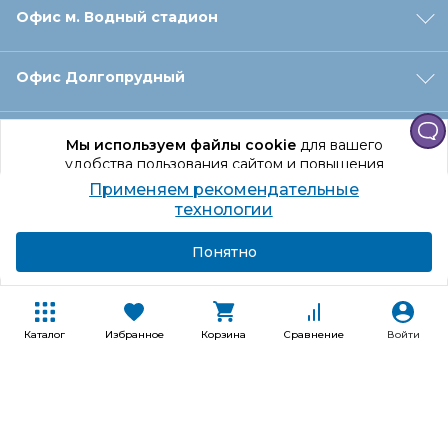
Офис м. Водный стадион
Офис Долгопрудный
Офис Санкт‑Петербург
Мы используем файлы cookie
для вашего
удобства пользования сайтом и повышения
качества рекомендаций.
Применяем рекомендательные
Оформление заказа
Продолжая использование сайта, вы даете
технологии
согласие на обработку персональных данных
Подробнее
Я согласен
Понятно
Отдел доставки
Покупателям
Каталог
Избранное
Корзина
Сравнение
Войти