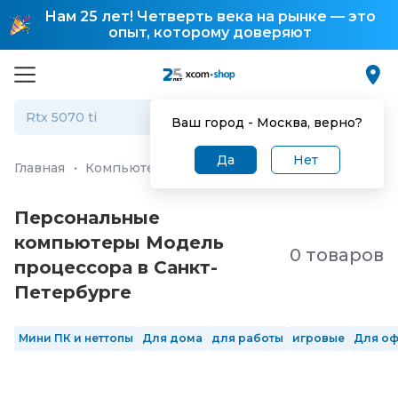
Нам 25 лет! Четверть века на рынке — это
опыт, которому доверяют
Ваш город -
Москва
, верно?
Да
Нет
Главная
·
Компьютеры и ноутбуки
·
Персональные ко
Персональные
компьютеры Модель
0 товаров
процессора в Санкт-
Петербургe
Мини ПК и неттопы
Для дома
для работы
игровые
Для о