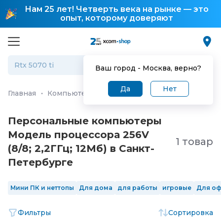
Нам 25 лет! Четверть века на рынке — это
опыт, которому доверяют
Ваш город -
Москва
, верно?
Да
Нет
Главная
·
Компьютеры и ноутбуки
·
Персональные ко
Персональные компьютеры
Модель процессора 256V
1 товар
(8/8; 2,2ГГц; 12Мб) в Санкт-
Петербургe
Мини ПК и неттопы
Для дома
для работы
игровые
Для о
Фильтры
Сортировка