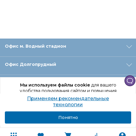
Офис м. Водный стадион
Офис Долгопрудный
Офис Санкт‑Петербург
Мы используем файлы cookie
для вашего
удобства пользования сайтом и повышения
качества рекомендаций.
Применяем рекомендательные
Оформление заказа
Продолжая использование сайта, вы даете
технологии
согласие на обработку персональных данных
Подробнее
Я согласен
Понятно
Отдел доставки