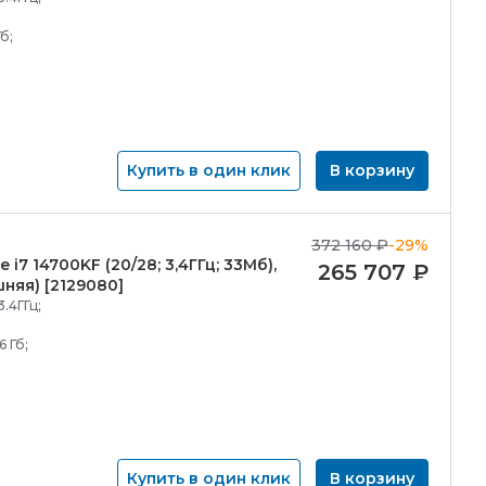
б;
Купить в один клик
В корзину
372 160
₽
-29%
e i7 14700KF (20/
28; 3,4ГГц; 33Мб),
265 707
₽
шняя) [2129080]
3.4ГГц;
6 Гб;
Купить в один клик
В корзину