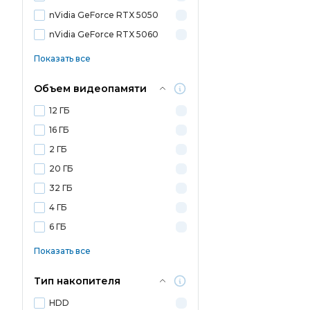
nVidia GeForce RTX 5050
nVidia GeForce RTX 5060
Показать все
Объем видеопамяти
12 ГБ
16 ГБ
2 ГБ
20 ГБ
32 ГБ
4 ГБ
6 ГБ
Показать все
Тип накопителя
HDD