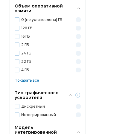
Объем оперативной
памяти
0 (не установлена) ГБ
128 ГБ
16 ГБ
2 ГБ
24 ГБ
32 ГБ
4 ГБ
Показать все
Тип графического
ускорителя
Дискретный
Интегрированный
Модель
интегрированной