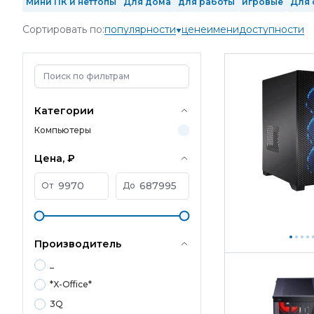
Мини ПК и неттопы
Для дома
для работы
игровые
Для 
Intel Core Ultra 9
2 ядра
4 ядра
6 ядер
8 ядер
10 ядер
Сортировать по:
популярности
цене
имени
доступности
1 Тб SSD
2 Тб SSD
с GeForce RTX 3050
с GeForce RTX 3060 
в реестре Минпромторга
произведенные в РФ
Mini-Tower
Категории
Компьютеры
Цена, ₽
От
До
Производитель
_
*X-Office*
3Q