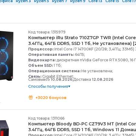
офиса
Ryzen 3
Ryzen 5
Ryzen 7
Ryzen 9
Core i3
Core i5
Core i7
12 ядер
14 ядер
16 ядер
24 ядра
ОЗУ 8 Гб
ОЗУ 16 гб
ОЗУ 32 Гб
Ti
nVidia GeForce RTX 5060 Ti
с GeForce RTX 5070 Ti
с GeForce 
Mid-Tower
Full-Tower
Белые
Черные
Серые
Код товара: 1315979
Компьютер iRu Strato 710Z7GP TWR (Intel Core 
3.4ГГц, 64ГБ DDR5, SSD 1 Тб, Не установлена) [
Процессор:
Intel Core i7 14700KF (20/28; 3,4ГГц; 33Мб) 
Оперативная память:
64ГБ;
Видеокарта:
дискретная nVidia GeForce RTX 5080, 16 Г
Объем SSD:
1 Тб;
Операционная система:
Не установлена;
Связь:
Gigabit Ethernet;
Самовывоз
10.08.2026;
Доставка
12.08.2026
Способы получения
+3020 бонусов
Код товара: 1311066
Компьютер Bloody BD-
PC CZ79V3 MT (Intel Cor
3.4ГГц, 64ГБ DDR5, SSD 1 Тб, Windows 11 Домаш
Процессор:
Intel Core i7 14700KF (20/28; 3,4ГГц; 33Мб) 