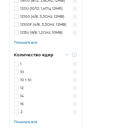
11400 (6/12; 2,6GHz; 12MB)
120U (10/12; 1,4ГГц; 12Мб)
12100 (4/8; 3,3GHz; 12MB)
12100F (4/8; 3,3GHz; 12MB)
1215U (6/8; 1,2GHz; 10MB)
Показать все
Количество ядер
1
10
10 + 10
12
14
16
2
Показать все