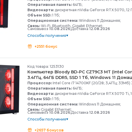
Оперативная память:
64ГБ;
Видеокарта:
дискретная nVidia GeForce RTX 5070, 12 Г
Объем SSD:
1 Тб;
Операционная система:
Windows 11 Домашняя;
Связь:
Wi-Fi, Bluetooth, Gigabit Ethernet;
Самовывоз
10.08.2026;
Доставка
12.08.2026
Способы получения
+2551 бонус
Код товара: 1253130
Компьютер Bloody BD-
PC CZ79C3 MT (Intel Cor
3.4ГГц, 64ГБ DDR5, SSD 1 Тб, Windows 11 Дома
Процессор:
Intel Core i7 14700KF (20/28; 3,4ГГц; 33Мб) 
Оперативная память:
64ГБ;
Видеокарта:
дискретная nVidia GeForce RTX 5070 Ti, 1
Объем SSD:
1 Тб;
Операционная система:
Windows 11 Домашняя;
Связь:
Gigabit Ethernet;
Самовывоз
10.08.2026;
Доставка
12.08.2026
Способы получения
+2657 бонусов