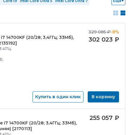
Core i9
Intel Core Ultra 5
Intel Core Ultra 7
Еще
ОЗУ 64 Гб
SSD 128 Гб
SSD 256 Гб
SSD 512 Гб
RTX 5080
Windows 10 Home
Windows 11
Без ОС
329 085
₽
-8%
i7 14700KF (20/
28; 3,4ГГц; 33Мб),
302 023
₽
2135192]
3.4ГГц;
б;
Купить в один клик
В корзину
255 057
₽
e i7 14700KF (20/
28; 3,4ГГц; 33Мб),
няя) [2170113]
3.4ГГц;