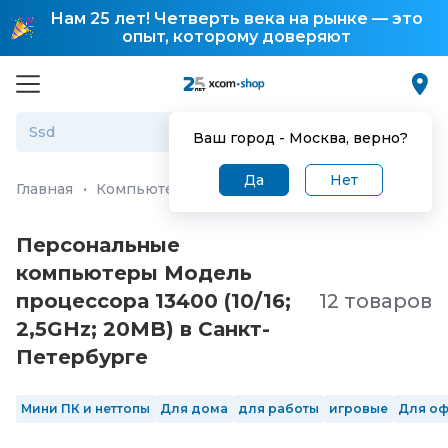
Нам 25 лет! Четверть века на рынке — это
опыт, которому доверяют
Ваш город -
Москва
, верно?
Да
Нет
Главная
·
Компьютеры и ноутбуки
·
Персональные ко
Персональные
компьютеры Модель
процессора 13400 (10/16;
12 товаров
2,5GHz; 20MB) в Санкт-
Петербургe
Мини ПК и неттопы
Для дома
для работы
игровые
Для о