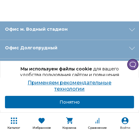
Офис м. Водный стадион
Офис Долгопрудный
Офис Санкт‑Петербург
Мы используем файлы cookie
для вашего
удобства пользования сайтом и повышения
качества рекомендаций.
Применяем рекомендательные
Оформление заказа
Продолжая использование сайта, вы даете
технологии
согласие на обработку персональных данных
Подробнее
Я согласен
Понятно
Отдел доставки
Покупателям
Каталог
Избранное
Корзина
Сравнение
Войти