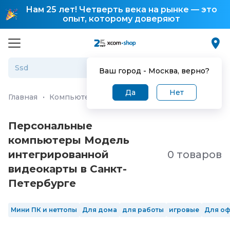
Нам 25 лет! Четверть века на рынке — это
опыт, которому доверяют
Ваш город -
Москва
, верно?
Да
Нет
Главная
·
Компьютеры и ноутбуки
·
Персональные ко
Персональные
компьютеры Модель
интегрированной
0 товаров
видеокарты в Санкт-
Петербургe
Мини ПК и неттопы
Для дома
для работы
игровые
Для о