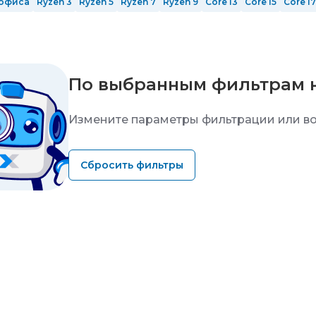
офиса
Ryzen 3
Ryzen 5
Ryzen 7
Ryzen 9
Core i3
Core i5
Core i7
12 ядер
14 ядер
16 ядер
24 ядра
ОЗУ 8 Гб
ОЗУ 16 гб
ОЗУ 32 Гб
Ti
nVidia GeForce RTX 5060 Ti
с GeForce RTX 5070 Ti
с GeForce 
Mid-Tower
Full-Tower
Белые
Черные
Серые
По выбранным фильтрам 
Измените параметры фильтрации или во
Сбросить фильтры