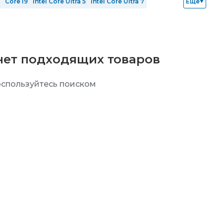
Core i9
Intel Core Ultra 5
Intel Core Ultra 7
Еще
ОЗУ 64 Гб
SSD 128 Гб
SSD 256 Гб
SSD 512 Гб
RTX 5080
Windows 10 Home
Windows 11
Без ОС
нет подходящих товаров
спользуйтесь поиском