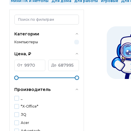
Мини ПК и неттопы
Для дома
для работы
игровые
Для 
Intel Core Ultra 9
2 ядра
4 ядра
6 ядер
8 ядер
10 ядер
1 Тб SSD
2 Тб SSD
с GeForce RTX 3050
с GeForce RTX 3060 
в реестре Минпромторга
произведенные в РФ
Mini-Tower
Категории
Компьютеры
Цена, ₽
От
До
Производитель
_
*X-Office*
3Q
Acer
Advantech