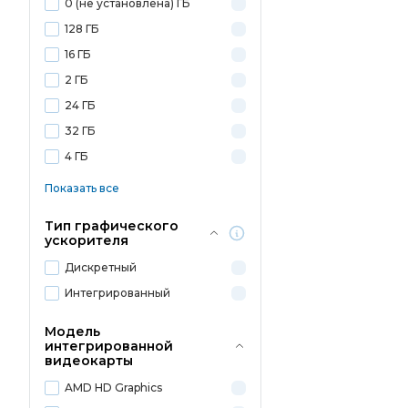
0 (не установлена) ГБ
128 ГБ
16 ГБ
2 ГБ
24 ГБ
32 ГБ
4 ГБ
Показать все
Тип графического
ускорителя
Дискретный
Интегрированный
Модель
интегрированной
видеокарты
AMD HD Graphics