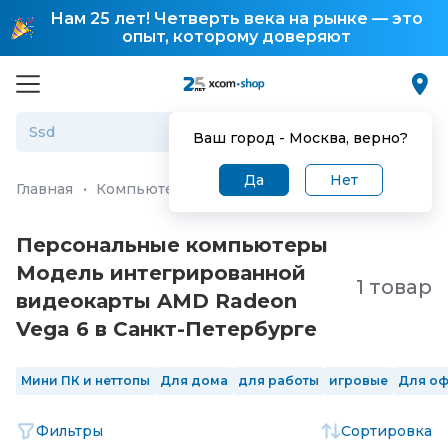
Нам 25 лет! Четверть века на рынке — это
опыт, которому доверяют
Ваш город -
Москва
, верно?
Да
Нет
Главная
·
Компьютеры и ноутбуки
·
Персональные ко
Персональные компьютеры
Модель интегрированной
1 товар
видеокарты AMD Radeon
Vega 6 в Санкт-Петербургe
Мини ПК и неттопы
Для дома
для работы
игровые
Для о
Фильтры
Сортировка