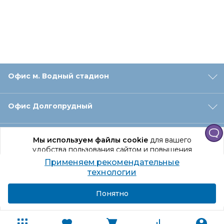
Офис м. Водный стадион
Офис Долгопрудный
Офис Санкт‑Петербург
Мы используем файлы cookie
для вашего
удобства пользования сайтом и повышения
качества рекомендаций.
Применяем рекомендательные
Оформление заказа
Продолжая использование сайта, вы даете
технологии
согласие на обработку персональных данных
Подробнее
Я согласен
Понятно
Отдел доставки