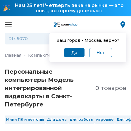
Нам 25 лет! Четверть века на рынке — это
опыт, которому доверяют
Ваш город -
Москва
, верно?
Да
Нет
Главная
·
Компьютеры и ноутбуки
·
Персональные ко
Персональные
компьютеры Модель
интегрированной
0 товаров
видеокарты в Санкт-
Петербургe
Мини ПК и неттопы
Для дома
для работы
игровые
Для о