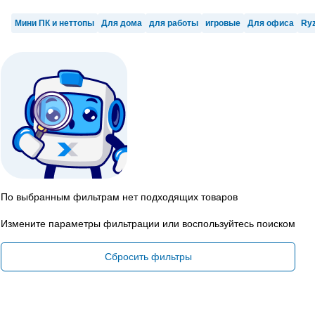
Мини ПК и неттопы
Для дома
для работы
игровые
Для офиса
Ryz
По выбранным фильтрам нет подходящих товаров
Измените параметры фильтрации или воспользуйтесь поиском
Сбросить фильтры