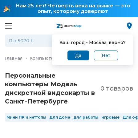
Нам 25 лет! Четверть века на рынке — это
опыт, которому доверяют
Ваш город -
Москва
, верно?
Да
Нет
Главная
·
Компьютеры и ноутбуки
·
Персональные ко
Персональные
компьютеры Модель
0 товаров
дискретной видеокарты в
Санкт-Петербургe
Мини ПК и неттопы
Для дома
для работы
игровые
Для о