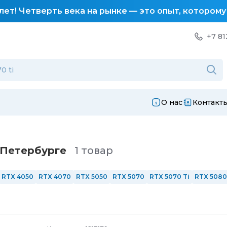
лет! Четверть века на рынке — это опыт, котором
+7 81
О нас
Контакт
-Петербургe
1 товар
RTX 4050
RTX 4070
RTX 5050
RTX 5070
RTX 5070 Ti
RTX 5080
144 Гц
165 Гц
240 Гц
Сенсорные
AMD
Intel
Intel i3
Intel i5
Intel
6 ядер
8 ядер
12 ядер
С подсветкой
Из алюминия
Windows 1
РФ
ОЗУ 8 Гб
ОЗУ 16 Гб
ОЗУ 32 Гб
ОЗУ 64 Гб