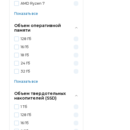
AMD Ryzen 7
Показать все
Объем оперативной
памяти
128 Гб
16 Гб
18 Гб
24 Гб
32 Гб
Показать все
Объем твердотельных
накопителей (SSD)
1 Тб
128 Гб
16 Гб