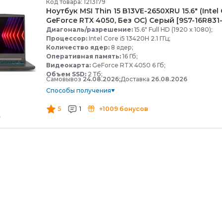
Код товара: 1213179
Ноутбук MSI Thin 15 B13VE-
2650XRU 15.6" (Intel
GeForce RTX 4050, Без ОС) Серый [9S7-
16R831
Диагональ/разрешение:
15.6" Full HD (1920 x 1080);
Процессор:
Intel Core i5 13420H 2.1 ГГц;
Количество ядер:
8 ядер;
Оперативная память:
16 Гб;
Видеокарта:
GeForce RTX 4050 6 Гб;
Объем SSD:
2 Тб;
Самовывоз
24.08.2026;
Доставка
26.08.2026
Способы получения
5
1
+1009 бонусов