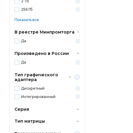
2 Тб
256 Гб
Показать все
В реестре Минпромторга
Да
Произведено в России
Да
Тип графического
адаптера
Дискретный
Интегрированный
Серия
Тип матрицы