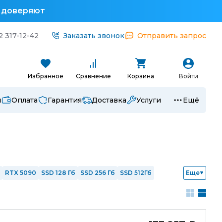
у доверяют
2 317-12-42
Заказать звонок
Отправить запрос
Избранное
Сравнение
Корзина
Войти
ы
Оплата
Гарантия
Доставка
Услуги
Ещё
RTX 5090
SSD 128 Гб
SSD 256 Гб
SSD 512Гб
Еще
 i7
Intel i9
Ryzen 3
Ryzen 5
Ryzen 7
1
с nVidia
Интегрированная графика