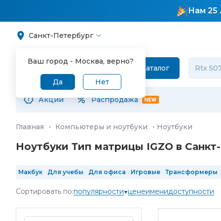
Нам 25 
Санкт-Петербург
Ваш город -
Москва
, верно?
Каталог
Да
Нет
Акции
Распродажа
Главная
·
Компьютеры и ноутбуки
·
Ноутбуки
Ноутбуки Тип матрицы IGZO в Санкт
Макбук
Для учебы
Для офиса
Игровые
Трансформеры
SSD 1 Тб
SSD 2 Тб
13"
14"
15.6"
16"
17"
IPS
OLED
120 Гц
Сортировать по:
популярности
цене
имени
доступности
Intel Core Ultra 5
Intel Core Ultra 7
Intel Core Ultra 9
4 ядра
RGB клавиш
в реестре Минпромторга
произведенные в 