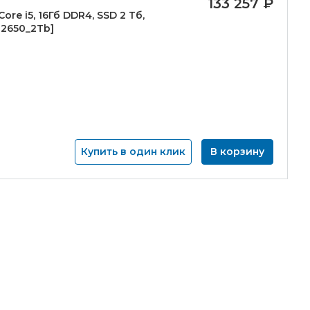
133 257
₽
 Core i5, 16Гб DDR4, SSD 2 Тб,
-
2650_2Tb]
Купить в один клик
В корзину