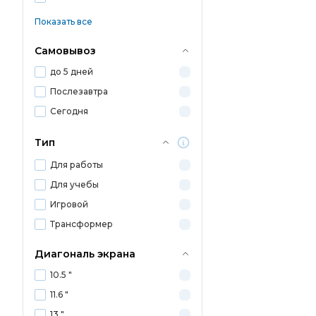
Показать все
Самовывоз
до 5 дней
Послезавтра
Сегодня
Тип
Для работы
Для учебы
Игровой
Трансформер
Диагональ экрана
10.5 "
11.6 "
13 "