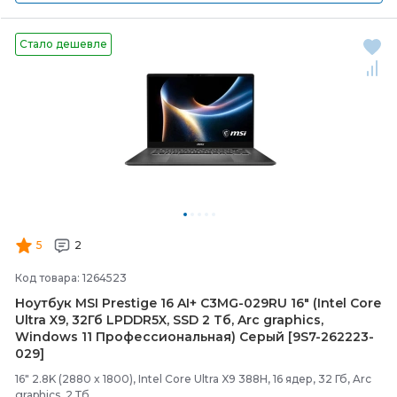
Стало дешевле
5
2
Код товара: 1264523
Ноутбук MSI Prestige 16 AI+ C3MG-
029RU 16" (Intel Core
Ultra X9, 32Гб LPDDR5X, SSD 2 Тб, Arc graphics,
Windows 11 Профессиональная) Серый [9S7-
262223-
029]
16" 2.8K (2880 x 1800), Intel Core Ultra X9 388H, 16 ядер, 32 Гб, Arc
graphics, 2 Тб