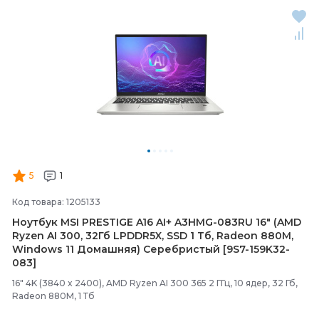
5
1
Код товара: 1205133
Ноутбук MSI PRESTIGE A16 AI+ A3HMG-
083RU 16" (AMD
Ryzen AI 300, 32Гб LPDDR5X, SSD 1 Тб, Radeon 880M,
Windows 11 Домашняя) Серебристый [9S7-
159K32-
083]
16" 4K (3840 x 2400), AMD Ryzen AI 300 365 2 ГГц, 10 ядер, 32 Гб,
Radeon 880M, 1 Тб