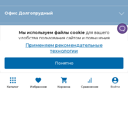
Офис Долгопрудный
Офис Санкт‑Петербург
Мы используем файлы cookie
для вашего
удобства пользования сайтом и повышения
качества рекомендаций.
Применяем рекомендательные
Оформление заказа
Продолжая использование сайта, вы даете
технологии
согласие на обработку персональных данных
Подробнее
Я согласен
Понятно
Отдел доставки
Покупателям
Каталог
Избранное
Корзина
Сравнение
Войти