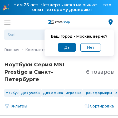
Нам 25 лет! Четверть века на рынке — это
опыт, которому доверяют
Ваш город -
Москва
, верно?
Да
Нет
Главная
·
Компьютеры и ноутбуки
·
Ноутбуки
Ноутбуки Серия MSI
Prestige в Санкт-
6 товаров
Петербургe
Макбук
Для учебы
Для офиса
Игровые
Трансформеры
R
Фильтры
Сортировка