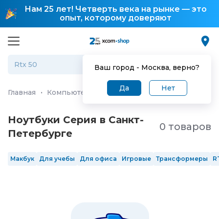
Нам 25 лет! Четверть века на рынке — это
опыт, которому доверяют
Ваш город -
Москва
, верно?
Да
Нет
Главная
·
Компьютеры и ноутбуки
·
Ноутбуки
Ноутбуки Серия в Санкт-
0 товаров
Петербургe
Макбук
Для учебы
Для офиса
Игровые
Трансформеры
R