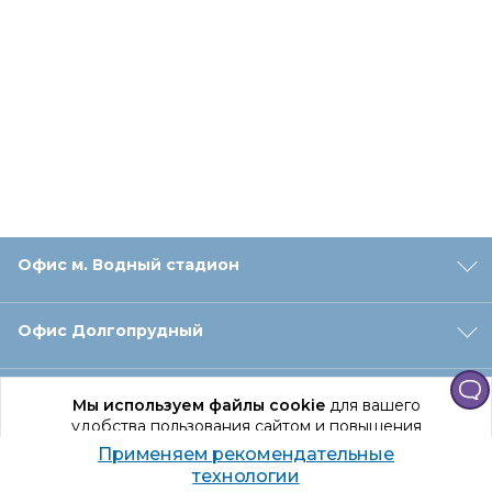
Офис м. Водный стадион
Офис Долгопрудный
Офис Санкт‑Петербург
Мы используем файлы cookie
для вашего
удобства пользования сайтом и повышения
качества рекомендаций.
Применяем рекомендательные
Оформление заказа
Продолжая использование сайта, вы даете
технологии
согласие на обработку персональных данных