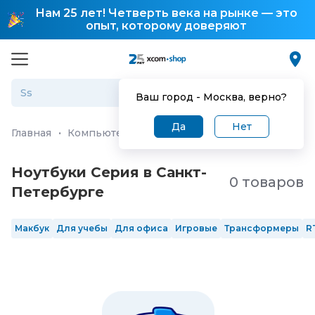
Нам 25 лет! Четверть века на рынке — это
опыт, которому доверяют
Ваш город -
Москва
, верно?
Да
Нет
Главная
·
Компьютеры и ноутбуки
·
Ноутбуки
Ноутбуки Серия в Санкт-
0 товаров
Петербургe
Макбук
Для учебы
Для офиса
Игровые
Трансформеры
R