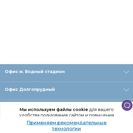
Офис м. Водный стадион
Офис Долгопрудный
Офис Санкт‑Петербург
Мы используем файлы cookie
для вашего
удобства пользования сайтом и повышения
качества рекомендаций.
Применяем рекомендательные
Оформление заказа
Продолжая использование сайта, вы даете
технологии
согласие на обработку персональных данных