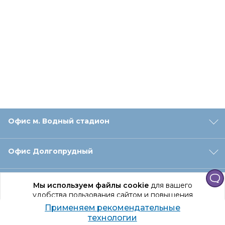
Офис м. Водный стадион
Офис Долгопрудный
Офис Санкт‑Петербург
Мы используем файлы cookie
для вашего
удобства пользования сайтом и повышения
качества рекомендаций.
Применяем рекомендательные
Оформление заказа
Продолжая использование сайта, вы даете
технологии
согласие на обработку персональных данных