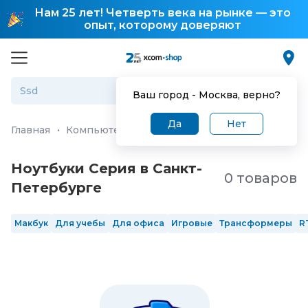
Нам 25 лет! Четверть века на рынке — это
опыт, которому доверяют
Ваш город -
Москва
, верно?
Да
Нет
Главная
·
Компьютеры и ноутбуки
·
Ноутбуки
Ноутбуки Серия в Санкт-
0 товаров
Петербургe
Макбук
Для учебы
Для офиса
Игровые
Трансформеры
R