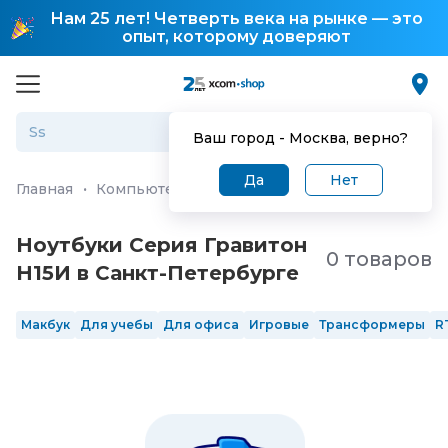
Нам 25 лет! Четверть века на рынке — это
опыт, которому доверяют
Ваш город -
Москва
, верно?
Да
Нет
Главная
·
Компьютеры и ноутбуки
·
Ноутбуки
Ноутбуки Серия Гравитон
0 товаров
Н15И в Санкт-Петербургe
Макбук
Для учебы
Для офиса
Игровые
Трансформеры
R