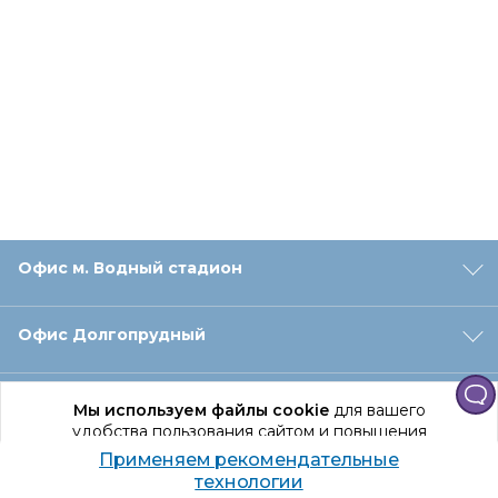
Офис м. Водный стадион
Офис Долгопрудный
Офис Санкт‑Петербург
Мы используем файлы cookie
для вашего
удобства пользования сайтом и повышения
качества рекомендаций.
Применяем рекомендательные
Оформление заказа
Продолжая использование сайта, вы даете
технологии
согласие на обработку персональных данных