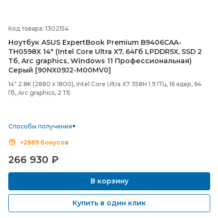
Код товара: 1302154
Ноутбук ASUS ExpertBook Premium B9406CAA-
TH0598X 14" (Intel Core Ultra X7, 64Гб LPDDR5X, SSD 2
Тб, Arc graphics, Windows 11 Профессиональная)
Серый [90NX09J2-
M00MV0]
14" 2.8K (2880 x 1800), Intel Core Ultra X7 358H 1.9 ГГц, 16 ядер, 64
Гб, Arc graphics, 2 Тб
Способы получения
+2669 бонусов
266 930
₽
В корзину
Купить в один клик