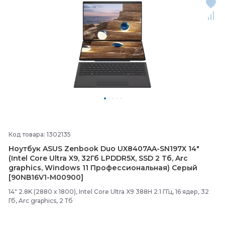
Код товара: 1302135
Ноутбук ASUS Zenbook Duo UX8407AA-
SN197X 14"
(Intel Core Ultra X9, 32Гб LPDDR5X, SSD 2 Тб, Arc
graphics, Windows 11 Профессиональная) Серый
[90NB16V1-
M00900]
14" 2.8K (2880 x 1800), Intel Core Ultra X9 388H 2.1 ГГц, 16 ядер, 32
Гб, Arc graphics, 2 Тб