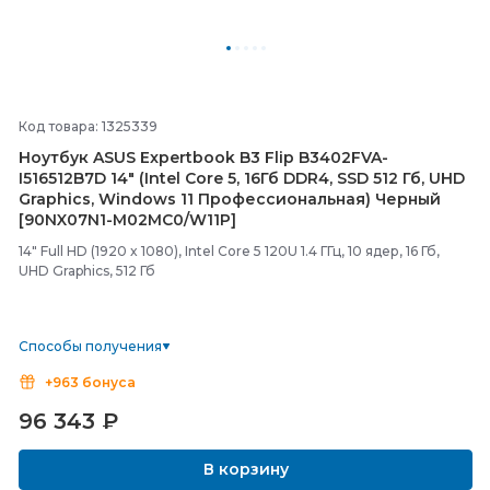
Код товара: 1325339
Ноутбук ASUS Expertbook B3 Flip B3402FVA-
I516512B7D 14" (Intel Core 5, 16Гб DDR4, SSD 512 Гб, UHD
Graphics, Windows 11 Профессиональная) Черный
[90NX07N1-
M02MC0/
W11P]
14" Full HD (1920 x 1080), Intel Core 5 120U 1.4 ГГц, 10 ядер, 16 Гб,
UHD Graphics, 512 Гб
Способы получения
+963 бонуса
96 343
₽
В корзину