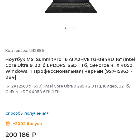
Код товара: 1312886
Ноутбук MSI SummitPro 16 AI A2HVETG-
084RU 16" (Intel
Core Ultra 9, 32Гб LPDDR5, SSD 1 Тб, GeForce RTX 4050,
Windows 11 Профессиональная) Черный [9S7-
159631-
084]
16" 2K (2560 x 1600), Intel Core Ultra 9 285H 2.9 ГГц, 16 ядер, 32 Гб,
GeForce RTX 4050 6 Гб, 1 Тб
Способы получения
+2002 бонуса
200 186
₽