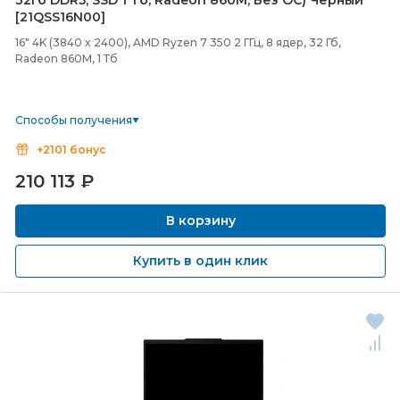
32Гб DDR5, SSD 1 Тб, Radeon 860M, Без ОС) Черный
[21QSS16N00]
16" 4K (3840 x 2400), AMD Ryzen 7 350 2 ГГц, 8 ядер, 32 Гб,
Radeon 860M, 1 Тб
Способы получения
+2101 бонус
210 113
₽
В корзину
Купить в один клик