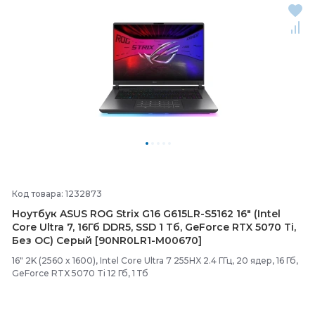
Код товара: 1232873
Ноутбук ASUS ROG Strix G16 G615LR-
S5162 16" (Intel
Core Ultra 7, 16Гб DDR5, SSD 1 Тб, GeForce RTX 5070 Ti,
Без ОС) Серый [90NR0LR1-
M00670]
16" 2K (2560 x 1600), Intel Core Ultra 7 255HX 2.4 ГГц, 20 ядер, 16 Гб,
GeForce RTX 5070 Ti 12 Гб, 1 Тб