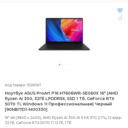
Код товара: 1328347
Ноутбук ASUS ProArt P16 H7606WR-
SE060X 16" (AMD
Ryzen AI 300, 32Гб LPDDR5X, SSD 1 Тб, GeForce RTX
5070 Ti, Windows 11 Профессиональная) Черный
[90NB17D1-
M00330]
16" 4K (3840 x 2400), AMD Ryzen AI 300 AI 9 HX 370 2 ГГц, 12 ядер,
32 Гб, GeForce RTX 5070 Ti 12 Гб, 1 Тб