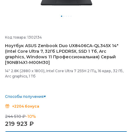
Код товара: 1302134
Ноутбук ASUS Zenbook Duo UX8406CA-
QL345X 14"
(Intel Core Ultra 7, 32Гб LPDDR5X, SSD 1 Тб, Arc
graphics, Windows 11 Профессиональная) Серый
[90NB14X1-
M00M30]
14" 2.8K (2880 x 1800), Intel Core Ultra 7 255H 2 ГГц, 16 ядер, 32 Гб,
Arc graphics, 1 Тб
Способы получения
+2204 бонуса
244 510 ₽
-10%
219 923
₽