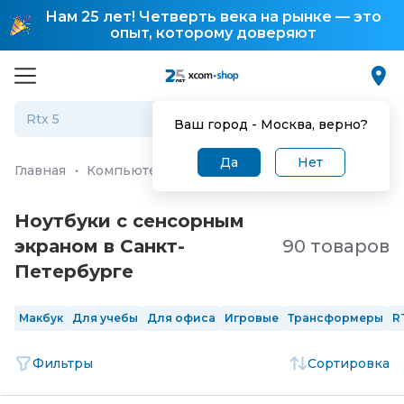
Нам 25 лет! Четверть века на рынке — это
опыт, которому доверяют
Ваш город -
Москва
, верно?
Да
Нет
Главная
·
Компьютеры и ноутбуки
·
Ноутбуки
Ноутбуки с сенсорным
экраном в Санкт-
90 товаров
Петербургe
Макбук
Для учебы
Для офиса
Игровые
Трансформеры
R
Фильтры
Сортировка