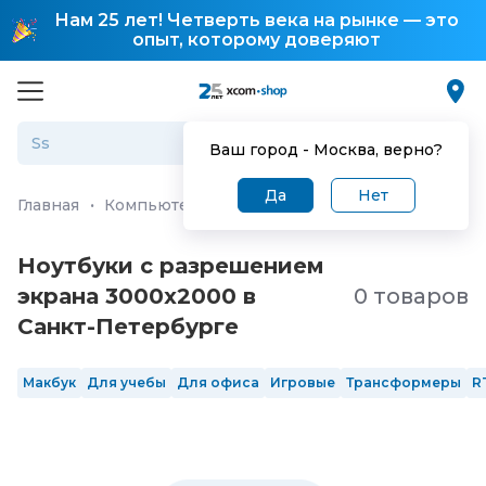
Нам 25 лет! Четверть века на рынке — это
опыт, которому доверяют
Ваш город -
Москва
, верно?
Да
Нет
Главная
·
Компьютеры и ноутбуки
·
Ноутбуки
Ноутбуки с разрешением
экрана 3000x2000 в
0 товаров
Санкт-Петербургe
Макбук
Для учебы
Для офиса
Игровые
Трансформеры
R