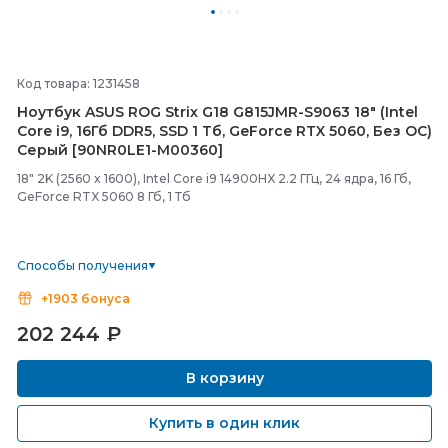
Код товара: 1231458
Ноутбук ASUS ROG Strix G18 G815JMR-
S9063 18" (Intel
Core i9, 16Гб DDR5, SSD 1 Тб, GeForce RTX 5060, Без ОС)
Серый [90NR0LE1-
M00360]
18" 2K (2560 x 1600), Intel Core i9 14900HX 2.2 ГГц, 24 ядра, 16 Гб,
GeForce RTX 5060 8 Гб, 1 Тб
Способы получения
+1903 бонуса
202 244
₽
В корзину
Купить в один клик