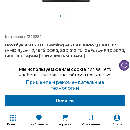
Код товара: 1328359
Ноутбук ASUS TUF Gaming A16 FA608PP-
QT180 16"
(AMD Ryzen 7, 16Гб DDR5, SSD 512 Гб, GeForce RTX 5070,
Без ОС) Серый [90NR0MD1-
M00A60]
16" 2K (2560 x 1600), AMD Ryzen 7 8745HX 3.6 ГГц, 8 ядер, 16 Гб,
Мы используем файлы cookie
для вашего
GeForce RTX 5070 8 Гб, 512 Гб
удобства пользования сайтом и повышения
качества рекомендаций.
Применяем рекомендательные
Продолжая использование сайта, вы даете
технологии
Способы получения
согласие на обработку персональных данных
+1596 бонусов
Подробнее
Я согласен
Понятно
159 644
₽
В корзину
Каталог
Избранное
Корзина
Сравнение
Войти