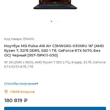
Код товара: 1314100
Ноутбук MSI Pulse A16 AI+ C3HWGKG-
030XRU 16" (AMD
Ryzen 7, 32Гб DDR5, SSD 1 Тб, GeForce RTX 5070, Без
ОС) Черный [9S7-
15PK11-
030]
16" 2K (2560 x 1600), AMD Ryzen 7 350 2 ГГц, 8 ядер, 32 Гб, GeForce
RTX 5070 8 Гб, 1 Тб
Способы получения
+1808 бонусов
180 819
₽