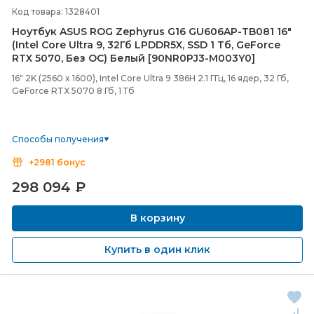
Код товара: 1328401
Ноутбук ASUS ROG Zephyrus G16 GU606AP-
TB081 16"
(Intel Core Ultra 9, 32Гб LPDDR5X, SSD 1 Тб, GeForce
RTX 5070, Без ОС) Белый [90NR0PJ3-
M003Y0]
16" 2K (2560 x 1600), Intel Core Ultra 9 386H 2.1 ГГц, 16 ядер, 32 Гб,
GeForce RTX 5070 8 Гб, 1 Тб
Способы получения
+2981 бонус
298 094
₽
В корзину
Купить в один клик