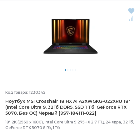
Код товара: 1230342
Ноутбук MSI Crosshair 18 HX AI A2XWGKG-
022XRU 18"
(Intel Core Ultra 9, 32Гб DDR5, SSD 1 Тб, GeForce RTX
5070, Без ОС) Черный [9S7-
184111-
022]
18" 2K (2560 x 1600), Intel Core Ultra 9 275HX 2.7 ГГц, 24 ядра, 32 Гб,
GeForce RTX 5070 8 Гб, 1 Тб