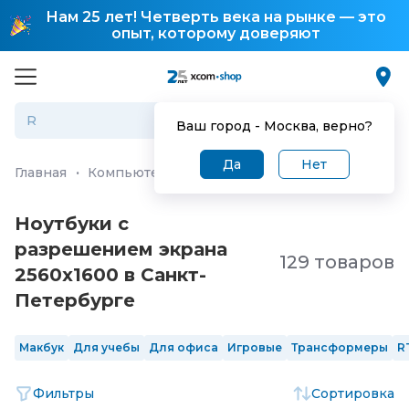
Нам 25 лет! Четверть века на рынке — это
опыт, которому доверяют
Ваш город -
Москва
, верно?
Да
Нет
Главная
·
Компьютеры и ноутбуки
·
Ноутбуки
Ноутбуки с
разрешением экрана
129 товаров
2560x1600 в Санкт-
Петербургe
Макбук
Для учебы
Для офиса
Игровые
Трансформеры
R
Фильтры
Сортировка