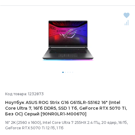
Код товара: 1232873
Ноутбук ASUS ROG Strix G16 G615LR-
S5162 16" (Intel
Core Ultra 7, 16Гб DDR5, SSD 1 Тб, GeForce RTX 5070 Ti,
Без ОС) Серый [90NR0LR1-
M00670]
16" 2K (2560 x 1600), Intel Core Ultra 7 255HX 2.4 ГГц, 20 ядер, 16 Гб,
GeForce RTX 5070 Ti 12 Гб, 1 Тб