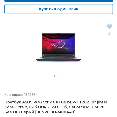
Купить в один клик
Код товара: 1328354
Ноутбук ASUS ROG Strix G18 G815LP-
TT202 18" (Intel
Core Ultra 7, 16Гб DDR5, SSD 1 Тб, GeForce RTX 5070,
Без ОС) Серый [90NR0LK1-
M00A40]