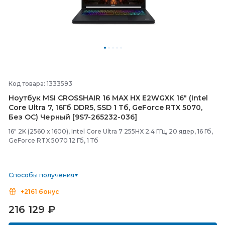
Код товара: 1333593
Ноутбук MSI CROSSHAIR 16 MAX HX E2WGXK 16" (Intel
Core Ultra 7, 16Гб DDR5, SSD 1 Тб, GeForce RTX 5070,
Без ОС) Черный [9S7-
265232-
036]
16" 2K (2560 x 1600), Intel Core Ultra 7 255HX 2.4 ГГц, 20 ядер, 16 Гб,
GeForce RTX 5070 12 Гб, 1 Тб
Способы получения
+2161 бонус
216 129
₽