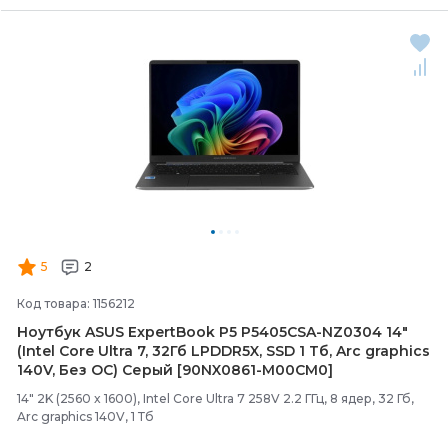
5
2
Код товара: 1156212
Ноутбук ASUS ExpertBook P5 P5405CSA-
NZ0304 14"
(Intel Core Ultra 7, 32Гб LPDDR5X, SSD 1 Тб, Arc graphics
140V, Без ОС) Серый [90NX0861-
M00CM0]
14" 2K (2560 x 1600), Intel Core Ultra 7 258V 2.2 ГГц, 8 ядер, 32 Гб,
Arc graphics 140V, 1 Тб