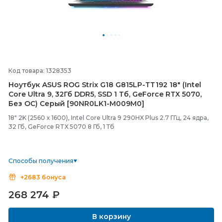
Код товара: 1328353
Ноутбук ASUS ROG Strix G18 G815LP-
TT192 18" (Intel
Core Ultra 9, 32Гб DDR5, SSD 1 Тб, GeForce RTX 5070,
Без ОС) Серый [90NR0LK1-
M009M0]
18" 2K (2560 x 1600), Intel Core Ultra 9 290HX Plus 2.7 ГГц, 24 ядра,
32 Гб, GeForce RTX 5070 8 Гб, 1 Тб
Способы получения
+2683 бонуса
268 274
₽
В корзину