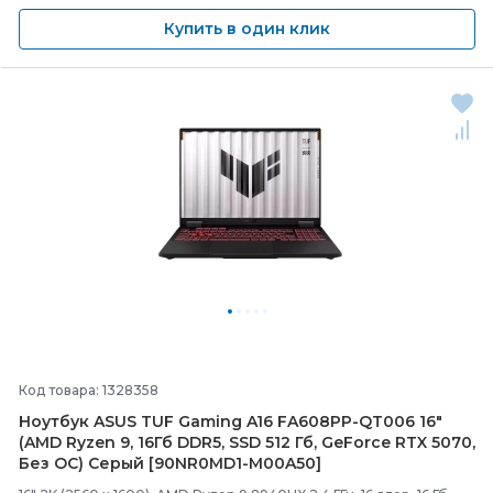
Купить в один клик
Код товара: 1328358
Ноутбук ASUS TUF Gaming A16 FA608PP-
QT006 16"
(AMD Ryzen 9, 16Гб DDR5, SSD 512 Гб, GeForce RTX 5070,
Без ОС) Серый [90NR0MD1-
M00A50]