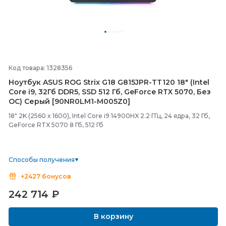
Код товара: 1328356
Ноутбук ASUS ROG Strix G18 G815JPR-
TT120 18" (Intel
Core i9, 32Гб DDR5, SSD 512 Гб, GeForce RTX 5070, Без
ОС) Серый [90NR0LM1-
M005Z0]
18" 2K (2560 x 1600), Intel Core i9 14900HX 2.2 ГГц, 24 ядра, 32 Гб,
GeForce RTX 5070 8 Гб, 512 Гб
Способы получения
+2427 бонусов
242 714
₽
В корзину