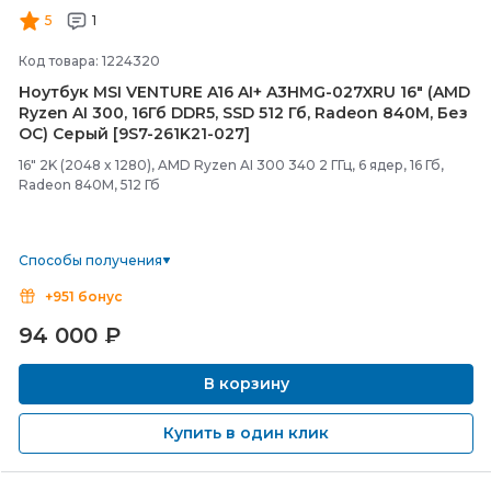
5
1
Код товара: 1224320
Ноутбук MSI VENTURE A16 AI+ A3HMG-
027XRU 16" (AMD
Ryzen AI 300, 16Гб DDR5, SSD 512 Гб, Radeon 840M, Без
ОС) Серый [9S7-
261K21-
027]
16" 2K (2048 x 1280), AMD Ryzen AI 300 340 2 ГГц, 6 ядер, 16 Гб,
Radeon 840M, 512 Гб
Способы получения
+951 бонус
94 000
₽
В корзину
Купить в один клик