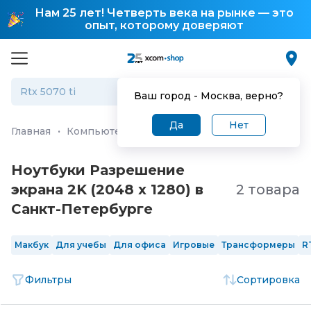
Нам 25 лет! Четверть века на рынке — это
опыт, которому доверяют
Ваш город -
Москва
, верно?
Да
Нет
Главная
·
Компьютеры и ноутбуки
·
Ноутбуки
Ноутбуки Разрешение
экрана 2K (2048 x 1280) в
2 товара
Санкт-Петербургe
Макбук
Для учебы
Для офиса
Игровые
Трансформеры
R
Фильтры
Сортировка