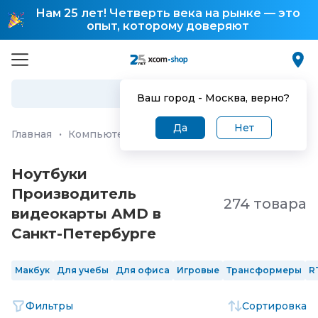
Нам 25 лет! Четверть века на рынке — это
опыт, которому доверяют
Ваш город -
Москва
, верно?
Да
Нет
Главная
·
Компьютеры и ноутбуки
·
Ноутбуки
Ноутбуки
Производитель
274 товара
видеокарты AMD в
Санкт-Петербургe
Макбук
Для учебы
Для офиса
Игровые
Трансформеры
R
Фильтры
Сортировка