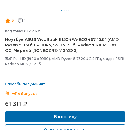
5
1
Код товара: 1254479
Ноутбук ASUS VivoBook E1504FA-
BQ2467 15.6" (AMD
Ryzen 5, 16Гб LPDDR5, SSD 512 Гб, Radeon 610M, Без
ОС) Черный [90NB0ZR2-
M042X0]
15.6" Full HD (1920 x 1080), AMD Ryzen 5 7520U 2.8 ГГц, 4 ядра, 16 Гб,
Radeon 610M, 512 Гб
Способы получения
+614 бонусов
61 311
₽
В корзину
Купить в один клик