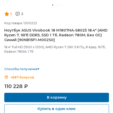
5
2
Код товара: 1200222
Ноутбук ASUS Vivobook 18 M1807HA-
S8025 18.4" (AMD
Ryzen 7, 16Гб DDR5, SSD 1 Тб, Radeon 780M, Без ОС)
Синий [90NB15P1-
M002S0]
18.4" Full HD (1920 x 1200), AMD Ryzen 7 260 3.8 ГГц, 8 ядер, 16 Гб,
Radeon 780M, 1 Тб
Способы получения
+887 бонусов
110 228
₽
В корзину
Купить в один клик