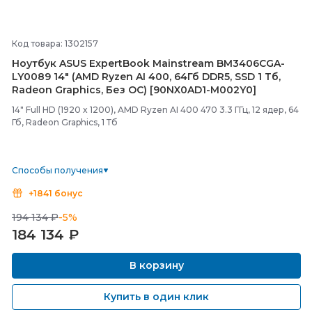
Код товара: 1302157
Ноутбук ASUS ExpertBook Mainstream BM3406CGA-
LY0089 14" (AMD Ryzen AI 400, 64Гб DDR5, SSD 1 Тб,
Radeon Graphics, Без ОС) [90NX0AD1-
M002Y0]
14" Full HD (1920 x 1200), AMD Ryzen AI 400 470 3.3 ГГц, 12 ядер, 64
Гб, Radeon Graphics, 1 Тб
Способы получения
+1841 бонус
194 134 ₽
-5%
184 134
₽
В корзину
Купить в один клик