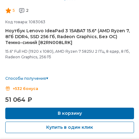
5
2
Код товара: 1083063
Ноутбук Lenovo IdeaPad 3 15ABA7 15.6" (AMD Ryzen 7,
8Гб DDR4, SSD 256 Гб, Radeon Graphics, Без ОС)
Темно-
синий [82RN008LRK]
15.6" Full HD (1920 x 1080), AMD Ryzen 7 5825U 2 ГГц, 8 ядер, 8 Гб,
Radeon Graphics, 256 Гб
Способы получения
+532 бонуса
51 064
₽
В корзину
Купить в один клик