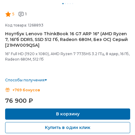
5
1
Код товара: 1268893
Ноутбук Lenovo ThinkBook 16 G7 ARP 16" (AMD Ryzen
7, 16Гб DDR5, SSD 512 Гб, Radeon 680M, Без ОС) Серый
[21MW009QSA]
16" Full HD (1920 x 1080), AMD Ryzen 7 7735HS 3.2 ГГц, 8 ядер, 16 Гб,
Radeon 680M, 512 Гб
Способы получения
+769 бонусов
76 900
₽
В корзину
Купить в один клик