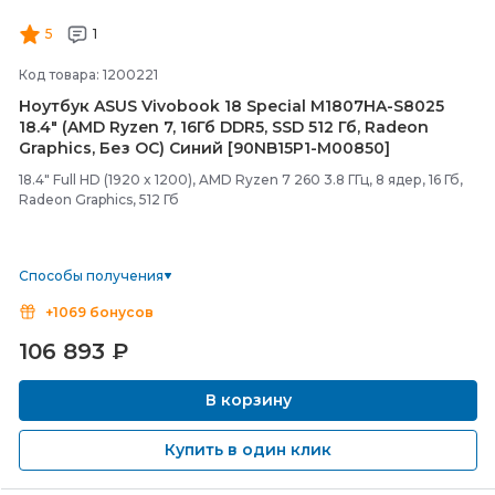
5
1
Код товара: 1200221
Ноутбук ASUS Vivobook 18 Special M1807HA-
S8025
18.4" (AMD Ryzen 7, 16Гб DDR5, SSD 512 Гб, Radeon
Graphics, Без ОС) Синий [90NB15P1-
M00850]
18.4" Full HD (1920 x 1200), AMD Ryzen 7 260 3.8 ГГц, 8 ядер, 16 Гб,
Radeon Graphics, 512 Гб
Способы получения
+1069 бонусов
106 893
₽
В корзину
Купить в один клик