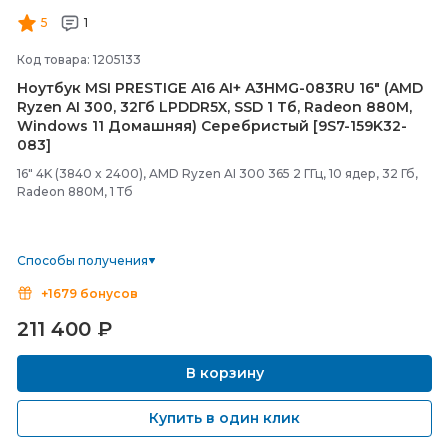
5
1
Код товара: 1205133
Ноутбук MSI PRESTIGE A16 AI+ A3HMG-
083RU 16" (AMD
Ryzen AI 300, 32Гб LPDDR5X, SSD 1 Тб, Radeon 880M,
Windows 11 Домашняя) Серебристый [9S7-
159K32-
083]
16" 4K (3840 x 2400), AMD Ryzen AI 300 365 2 ГГц, 10 ядер, 32 Гб,
Radeon 880M, 1 Тб
Способы получения
+1679 бонусов
211 400
₽
В корзину
Купить в один клик