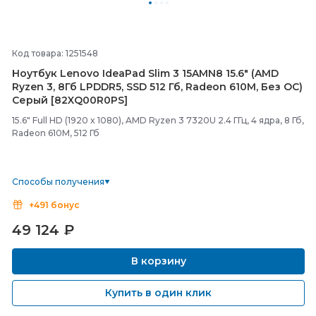
Код товара: 1251548
Ноутбук Lenovo IdeaPad Slim 3 15AMN8 15.6" (AMD
Ryzen 3, 8Гб LPDDR5, SSD 512 Гб, Radeon 610M, Без ОС)
Серый [82XQ00R0PS]
15.6" Full HD (1920 x 1080), AMD Ryzen 3 7320U 2.4 ГГц, 4 ядра, 8 Гб,
Radeon 610M, 512 Гб
Способы получения
+491 бонус
49 124
₽
В корзину
Купить в один клик