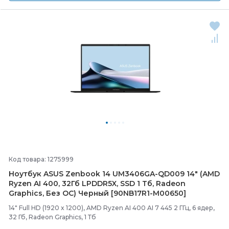
Код товара: 1275999
Ноутбук ASUS Zenbook 14 UM3406GA-
QD009 14" (AMD
Ryzen AI 400, 32Гб LPDDR5X, SSD 1 Тб, Radeon
Graphics, Без ОС) Черный [90NB17R1-
M00650]
14" Full HD (1920 x 1200), AMD Ryzen AI 400 AI 7 445 2 ГГц, 6 ядер,
32 Гб, Radeon Graphics, 1 Тб