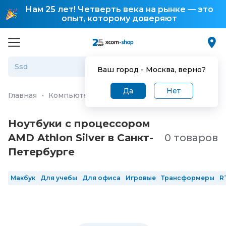
Нам 25 лет! Четверть века на рынке — это
опыт, которому доверяют
Ваш город -
Москва
, верно?
Да
Нет
Главная
·
Компьютеры и ноутбуки
·
Ноутбуки
Ноутбуки с процессором
AMD Athlon Silver в Санкт-
0 товаров
Петербургe
Макбук
Для учебы
Для офиса
Игровые
Трансформеры
R