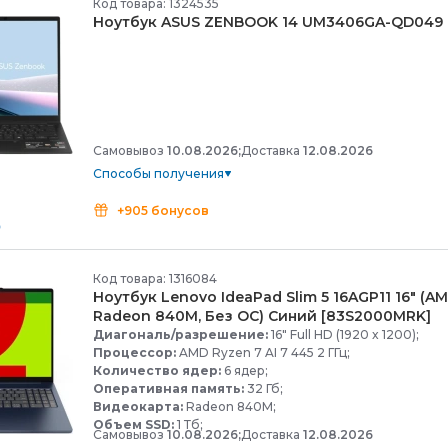
Код товара: 1324535
Ноутбук ASUS ZENBOOK 14 UM3406GA-
QD049 (,
Самовывоз
10.08.2026;
Доставка
12.08.2026
Способы получения
+905 бонусов
Код товара: 1316084
Ноутбук Lenovo IdeaPad Slim 5 16AGP11 16" (AMD
Radeon 840M, Без ОС) Синий [83S2000MRK]
Диагональ/разрешение:
16" Full HD (1920 x 1200);
Процессор:
AMD Ryzen 7 AI 7 445 2 ГГц;
Количество ядер:
6 ядер;
Оперативная память:
32 Гб;
Видеокарта:
Radeon 840M;
Объем SSD:
1 Тб;
Самовывоз
10.08.2026;
Доставка
12.08.2026