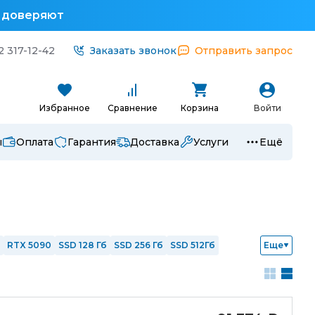
у доверяют
2 317-12-42
Заказать звонок
Отправить запрос
Избранное
Сравнение
Корзина
Войти
ы
Оплата
Гарантия
Доставка
Услуги
Ещё
RTX 5090
SSD 128 Гб
SSD 256 Гб
SSD 512Гб
Еще
 i7
Intel i9
Ryzen 3
Ryzen 5
Ryzen 7
1
с nVidia
Интегрированная графика