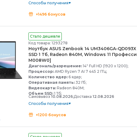
Способы получения
+1496 бонусов
Стало дешевле
Код товара: 1293278
Ноутбук ASUS Zenbook 14 UM3406GA-
QD093X 
SSD 1 Тб, Radeon 840M, Windows 11 Професси
M008W0]
Диагональ/разрешение:
14" Full HD (1920 x 1200);
Процессор:
AMD Ryzen 7 AI 7 445 2 ГГц;
Количество ядер:
6 ядер;
Оперативная память:
32 Гб;
Видеокарта:
Radeon 840M;
Объем SSD:
1 Тб;
Самовывоз
10.08.2026;
Доставка
12.08.2026
Способы получения
+1200 бонусов
Стало дешевле