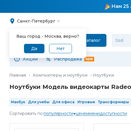
Нам 25 
Санкт-Петербург
Ваш город -
Москва
, верно?
Каталог
Да
Нет
Акции
Распродажа
Главная
·
Компьютеры и ноутбуки
·
Ноутбуки
Ноутбуки Модель видеокарты Radeo
Макбук
Для учебы
Для офиса
Игровые
Трансформеры
SSD 1 Тб
SSD 2 Тб
13"
14"
15.6"
16"
17"
IPS
OLED
120 Гц
Сортировать по:
популярности
цене
имени
доступности
Intel Core Ultra 5
Intel Core Ultra 7
Intel Core Ultra 9
4 ядра
RGB клавиш
в реестре Минпромторга
произведенные в 