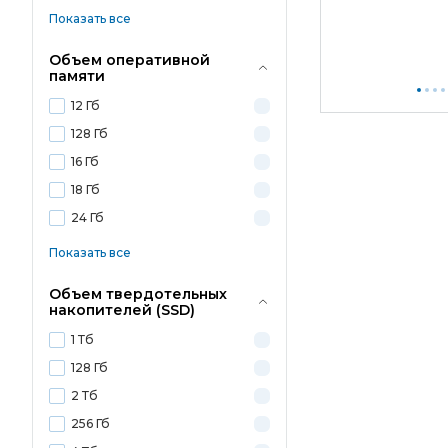
Показать все
Объем оперативной
памяти
12 Гб
128 Гб
16 Гб
18 Гб
24 Гб
Показать все
Объем твердотельных
накопителей (SSD)
1 Тб
128 Гб
2 Тб
256 Гб