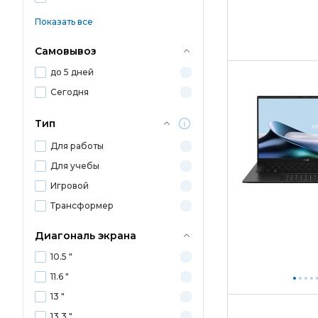
Показать все
Самовывоз
до 5 дней
Сегодня
Тип
Для работы
Для учебы
Игровой
Трансформер
Диагональ экрана
10.5 "
11.6 "
13 "
13.3 "