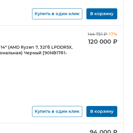
Купить в один клик
В корзину
144 751
₽
-17%
120 000
₽
14" (AMD Ryzen 7, 32Гб LPDDR5X,
ональная) Черный [90NB17R1-
Купить в один клик
В корзину
94 000
₽