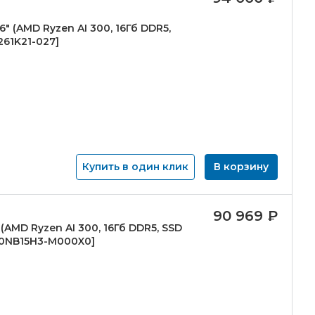
6" (AMD Ryzen AI 300, 16Гб DDR5,
261K21-
027]
Купить в один клик
В корзину
90 969
₽
 (AMD Ryzen AI 300, 16Гб DDR5, SSD
90NB15H3-
M000X0]