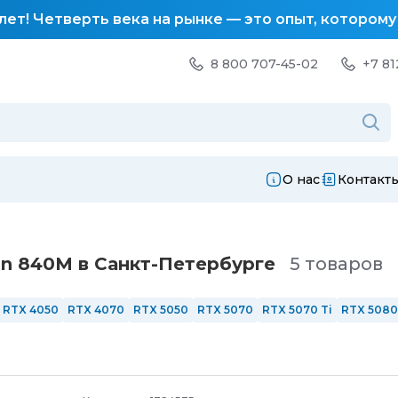
лет! Четверть века на рынке — это опыт, котором
8 800 707-45-02
+7 81
О нас
Контакт
n 840M в Санкт-Петербургe
5 товаров
RTX 4050
RTX 4070
RTX 5050
RTX 5070
RTX 5070 Ti
RTX 5080
144 Гц
165 Гц
240 Гц
Сенсорные
AMD
Intel
Intel i3
Intel i5
Intel
6 ядер
8 ядер
12 ядер
С подсветкой
Из алюминия
Windows 1
РФ
ОЗУ 8 Гб
ОЗУ 16 Гб
ОЗУ 32 Гб
ОЗУ 64 Гб