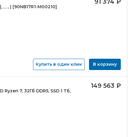
91 374
₽
 , , , ) [90NB17R1-
M00210]
Купить в один клик
В корзину
149 563
₽
 Ryzen 7, 32Гб DDR5, SSD 1 Тб,