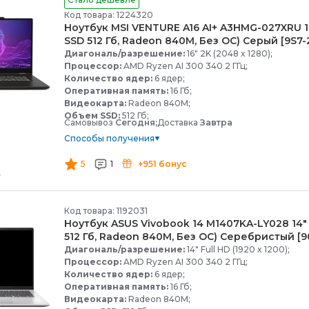
Код товара: 1224320
Ноутбук MSI VENTURE A16 AI+ A3HMG-
027XRU 1
SSD 512 Гб, Radeon 840M, Без ОС) Серый [9S7-
Диагональ/разрешение:
16" 2K (2048 x 1280);
Процессор:
AMD Ryzen AI 300 340 2 ГГц;
Количество ядер:
6 ядер;
Оперативная память:
16 Гб;
Видеокарта:
Radeon 840M;
Объем SSD:
512 Гб;
Самовывоз
Сегодня;
Доставка
Завтра
Способы получения
5
1
+951 бонус
Код товара: 1192031
Ноутбук ASUS Vivobook 14 M1407KA-
LY028 14"
512 Гб, Radeon 840M, Без ОС) Серебристый [
Диагональ/разрешение:
14" Full HD (1920 x 1200);
Процессор:
AMD Ryzen AI 300 340 2 ГГц;
Количество ядер:
6 ядер;
Оперативная память:
16 Гб;
Видеокарта:
Radeon 840M;