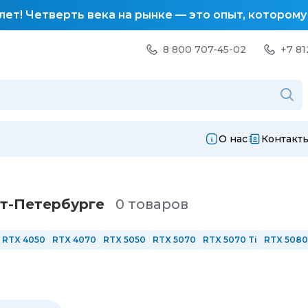
лет! Четверть века на рынке — это опыт, котором
8 800 707-45-02
+7 81
О нас
Контакт
кт-Петербургe
0 товаров
RTX 4050
RTX 4070
RTX 5050
RTX 5070
RTX 5070 Ti
RTX 5080
144 Гц
165 Гц
240 Гц
Сенсорные
AMD
Intel
Intel i3
Intel i5
Intel
6 ядер
8 ядер
12 ядер
С подсветкой
Из алюминия
Windows 1
РФ
ОЗУ 8 Гб
ОЗУ 16 Гб
ОЗУ 32 Гб
ОЗУ 64 Гб