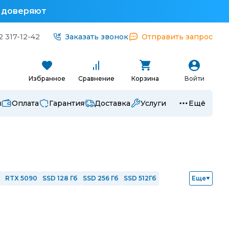
у доверяют
2 317-12-42
Заказать звонок
Отправить запрос
Избранное
Сравнение
Корзина
Войти
ы
Оплата
Гарантия
Доставка
Услуги
Ещё
RTX 5090
SSD 128 Гб
SSD 256 Гб
SSD 512Гб
Еще
 i7
Intel i9
Ryzen 3
Ryzen 5
Ryzen 7
1
с nVidia
Интегрированная графика