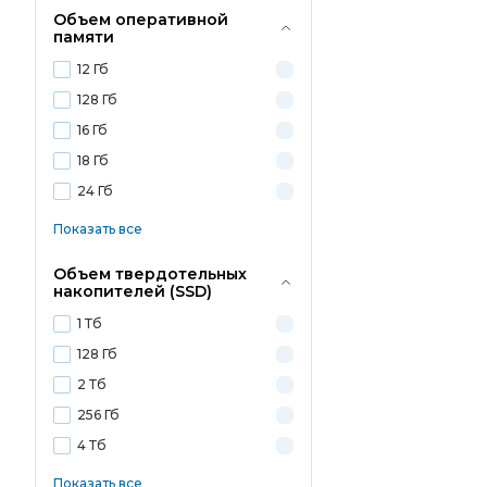
Объем оперативной
памяти
12 Гб
128 Гб
16 Гб
18 Гб
24 Гб
Показать все
Объем твердотельных
накопителей (SSD)
1 Тб
128 Гб
2 Тб
256 Гб
4 Тб
Показать все