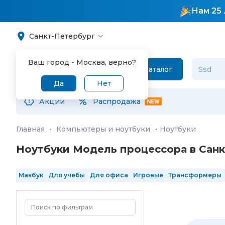
Нам 25 
Санкт-Петербург
Ваш город -
Москва
, верно?
Каталог
Да
Нет
Акции
Распродажа
Главная
·
Компьютеры и ноутбуки
·
Ноутбуки
Ноутбуки Модель процессора в Сан
Макбук
Для учебы
Для офиса
Игровые
Трансформеры
SSD 1 Тб
SSD 2 Тб
13"
14"
15.6"
16"
17"
IPS
OLED
120 Гц
Intel Core Ultra 5
Intel Core Ultra 7
Intel Core Ultra 9
4 ядра
RGB клавиш
в реестре Минпромторга
произведенные в 