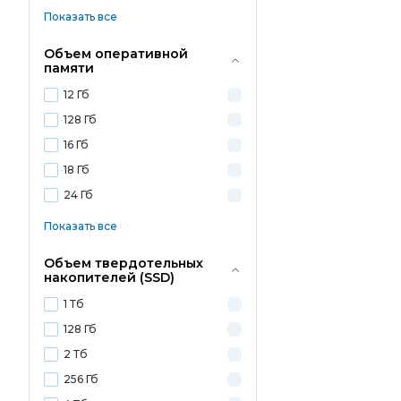
Показать все
Объем оперативной
памяти
12 Гб
128 Гб
16 Гб
18 Гб
24 Гб
Показать все
Объем твердотельных
накопителей (SSD)
1 Тб
128 Гб
2 Тб
256 Гб