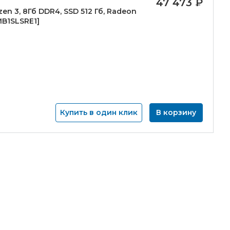
47 473
₽
en 3, 8Гб DDR4, SSD 512 Гб, Radeon
B1SLSRE1]
Купить в один клик
В корзину