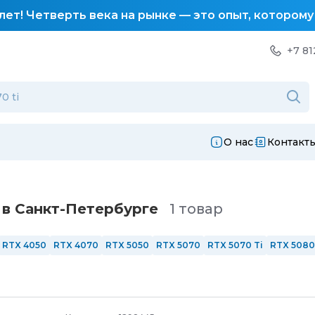
лет! Четверть века на рынке — это опыт, котором
+7 81
О нас
Контакт
в Санкт-Петербургe
1 товар
RTX 4050
RTX 4070
RTX 5050
RTX 5070
RTX 5070 Ti
RTX 5080
144 Гц
165 Гц
240 Гц
Сенсорные
AMD
Intel
Intel i3
Intel i5
Intel
6 ядер
8 ядер
12 ядер
С подсветкой
Из алюминия
Windows 1
РФ
ОЗУ 8 Гб
ОЗУ 16 Гб
ОЗУ 32 Гб
ОЗУ 64 Гб