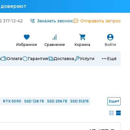
у доверяют
2 317-12-42
Заказать звонок
Отправить запрос
Избранное
Сравнение
Корзина
Войти
ы
Оплата
Гарантия
Доставка
Услуги
Ещё
RTX 5090
SSD 128 Гб
SSD 256 Гб
SSD 512Гб
Еще
 i7
Intel i9
Ryzen 3
Ryzen 5
Ryzen 7
1
с nVidia
Интегрированная графика