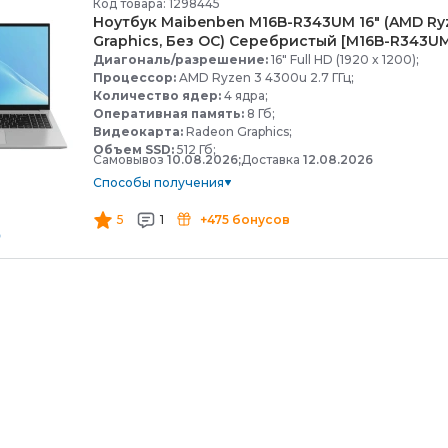
Код товара: 1298445
Ноутбук Maibenben M16B-
R343UM 16" (AMD Ryz
Graphics, Без ОС) Серебристый [M16B-
R343UM
Диагональ/разрешение:
16" Full HD (1920 x 1200);
Процессор:
AMD Ryzen 3 4300u 2.7 ГГц;
Количество ядер:
4 ядра;
Оперативная память:
8 Гб;
Видеокарта:
Radeon Graphics;
Объем SSD:
512 Гб;
Самовывоз
10.08.2026;
Доставка
12.08.2026
Способы получения
5
1
+475 бонусов