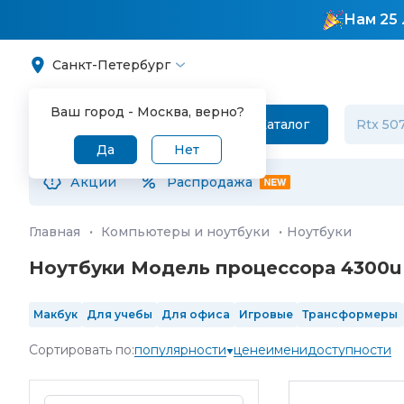
Нам 25 
Санкт-Петербург
Ваш город -
Москва
, верно?
Каталог
Да
Нет
Акции
Распродажа
Главная
·
Компьютеры и ноутбуки
·
Ноутбуки
Ноутбуки Модель процессора 4300u 
Макбук
Для учебы
Для офиса
Игровые
Трансформеры
SSD 1 Тб
SSD 2 Тб
13"
14"
15.6"
16"
17"
IPS
OLED
120 Гц
Сортировать по:
популярности
цене
имени
доступности
Intel Core Ultra 5
Intel Core Ultra 7
Intel Core Ultra 9
4 ядра
RGB клавиш
в реестре Минпромторга
произведенные в 